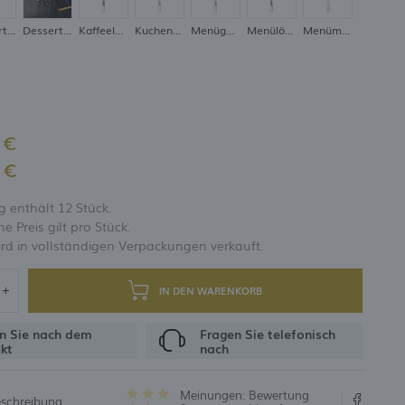
Dessertlöffel
Dessertmesser
Kaffeelöffel
Kuchengabel
Menügabel
Menülöffel
Menümesser
UNG
 €
 €
 enthält 12 Stück.
 Preis gilt pro Stück.
rd in vollständigen Verpackungen verkauft.
IN DEN WARENKORB
n Sie nach dem
Fragen Sie telefonisch
kt
nach
Meinungen:
Bewertung
eschreibung