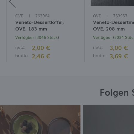
OVE
763964
OVE
763957
Veneto-Dessertlöffel,
Veneto-Dessertme
OVE, 183 mm
OVE, 208 mm
Verfügbar (3046 Stück)
Verfügbar (3034 Stüc
2,00 €
3,00 €
netz:
netz:
2,46 €
3,69 €
brutto:
brutto:
Folgen 