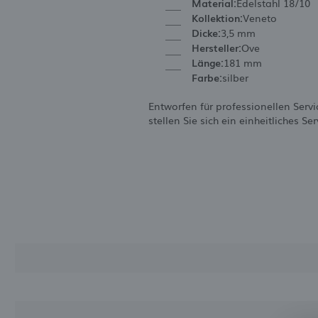
Material:
Edelstahl 18/10
Kollektion:
Veneto
Dicke:
3,5 mm
Hersteller:
Ove
Länge:
181 mm
Farbe:
silber
Entworfen für professionellen Serv
stellen Sie sich ein einheitliches 