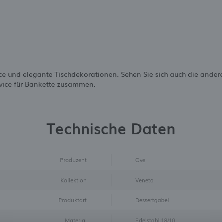
ice und elegante Tischdekorationen. Sehen Sie sich auch die ande
Service für Bankette zusammen.
Technische Daten
Produzent
Ove
Kollektion
Veneto
Produktart
Dessertgabel
Material
Edelstahl 18/10