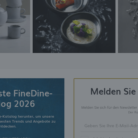
Melden Sie 
ste FineDine-
log 2026
Melden Sie sich für den Newsletter
Der Ra
e-Katalog herunter, um unsere
euesten Trends und Angebote zu
ntdecken.