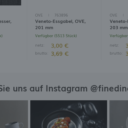
OVE
763896
OVE
sser,
Veneto-Essgabel, OVE,
Veneto-E
201 mm
203 mm
k)
Verfügbar (5513 Stück)
Verfügbar
3,00 €
netz:
netz:
3,69 €
brutto:
brutto:
Sie uns auf Instagram @finedi