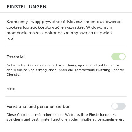
beim Versand von Bestellungen
kommen. Die
EINSTELLUNGEN
REGIONALE EINSTELLUNGEN
Bestellungen werden schrittweise in der Reihenfolge
ihres Eingangs bearbeitet. Wir entschuldigen uns für
Szanujemy Twoją prywatność. Możesz zmienić ustawienia
die Unannehmlichkeiten und danken Ihnen für Ihre
cookies lub zaakceptować je wszystkie. W dowolnym
Geduld.
Standort
0
momencie możesz dokonać zmiany swoich ustawień.
Polen
[de]
Sprache
Fine Dine
Produkte
Veneto-Essgabel, OVE, 201 mm
Deutsch
Essentiell
Veneto-Essgabel, OVE, 201
Notwendige Cookies dienen dem ordnungsgemäßen Funktionieren
Währung
der Website und ermöglichen Ihnen die komfortable Nutzung unserer
Euro (EUR)
Dienste.
mm
Mehr
Cookies reagieren auf Ihre Aktionen, wie z. B. das Anpassen Ihrer
SPEICHERN
Datenschutzeinstellungen, das Anmelden oder das Ausfüllen von
NEU
Formularen. Cookies stellen sicher, dass die von Ihnen genutzte
Website reibungslos funktioniert.
Funktional und personalisierbar
Diese Cookies ermöglichen es der Website, Ihre Einstellungen zu
speichern und bestimmte Funktionen oder Inhalte zu personalisieren.