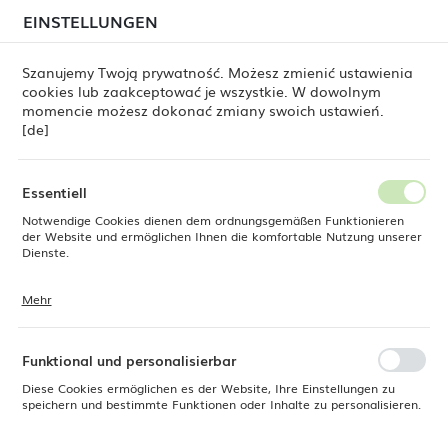
beim Versand von Bestellungen
kommen. Die
EINSTELLUNGEN
REGIONALE EINSTELLUNGEN
Bestellungen werden schrittweise in der Reihenfolge
ihres Eingangs bearbeitet. Wir entschuldigen uns für
Szanujemy Twoją prywatność. Możesz zmienić ustawienia
die Unannehmlichkeiten und danken Ihnen für Ihre
cookies lub zaakceptować je wszystkie. W dowolnym
Geduld.
Standort
0
momencie możesz dokonać zmiany swoich ustawień.
Polen
[de]
Sprache
Fine Dine
Produkte
Suppenschüssel Crema 3200 ml
Deutsch
Essentiell
Suppenschüssel Crema 3200
Notwendige Cookies dienen dem ordnungsgemäßen Funktionieren
Währung
der Website und ermöglichen Ihnen die komfortable Nutzung unserer
Euro (EUR)
Dienste.
ml
Mehr
Cookies reagieren auf Ihre Aktionen, wie z. B. das Anpassen Ihrer
SPEICHERN
Datenschutzeinstellungen, das Anmelden oder das Ausfüllen von
Formularen. Cookies stellen sicher, dass die von Ihnen genutzte
Website reibungslos funktioniert.
Funktional und personalisierbar
Diese Cookies ermöglichen es der Website, Ihre Einstellungen zu
speichern und bestimmte Funktionen oder Inhalte zu personalisieren.