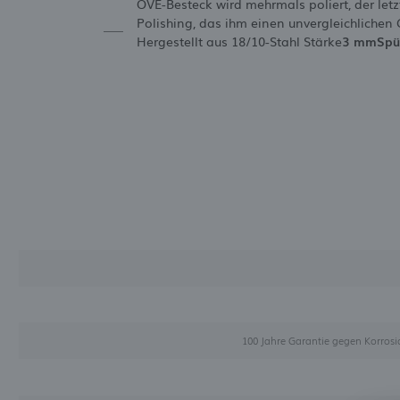
OVE-Besteck wird mehrmals poliert, der letz
Polishing, das ihm einen unvergleichlichen G
Hergestellt aus 18/10-Stahl Stärke
3 mm
Spü
100 Jahre Garantie gegen Korro