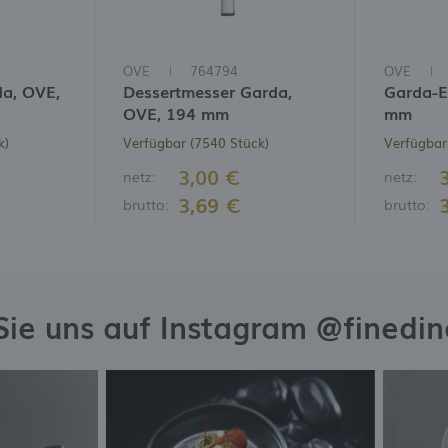
OVE
764794
OVE
da, OVE,
Dessertmesser Garda,
Garda-Es
OVE, 194 mm
mm
k)
Verfügbar (7540 Stück)
Verfügbar
3,00 €
netz:
netz:
3,69 €
brutto:
brutto:
Sie uns auf Instagram @finedi