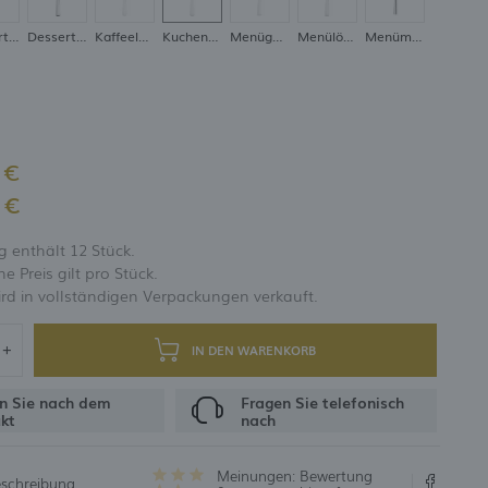
Dessertlöffel
Dessertmesser
Kaffeelöffel
Kuchengabel
Menügabel
Menülöffel
Menümesser
UNG
 €
 €
 enthält 12 Stück.
 Preis gilt pro Stück.
rd in vollständigen Verpackungen verkauft.
IN DEN WARENKORB
n Sie nach dem
Fragen Sie telefonisch
kt
nach
Meinungen:
Bewertung
eschreibung