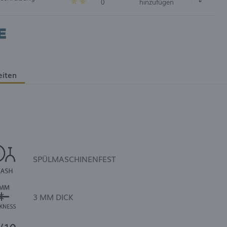
0
hinzufügen
eiten
SPÜLMASCHINENFEST
3 MM DICK