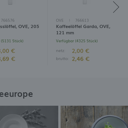
766576
OVE
766613
slöffel, OVE, 205
Kaffeelöffel Garda, OVE,
121 mm
 (5131 Stück)
Verfügbar (4325 Stück)
3,00 €
2,00 €
netz:
3,69 €
2,46 €
brutto:
neeurope