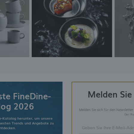
Melden Sie 
ste FineDine-
log 2026
Melden Sie sich für den Newsletter
Der Ra
e-Katalog herunter, um unsere
euesten Trends und Angebote zu
ntdecken.