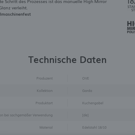
te Schritt des Prozesses ist das manuelle High Mirror
lanz verleiht.
lmaschinenfest
Technische Daten
Produzent
OVE
Kollektion
Garda
Produktart
Kuchengabel
sion bei sachgemäßer Verwendung
[de]
Material
Edelstahl 18/10