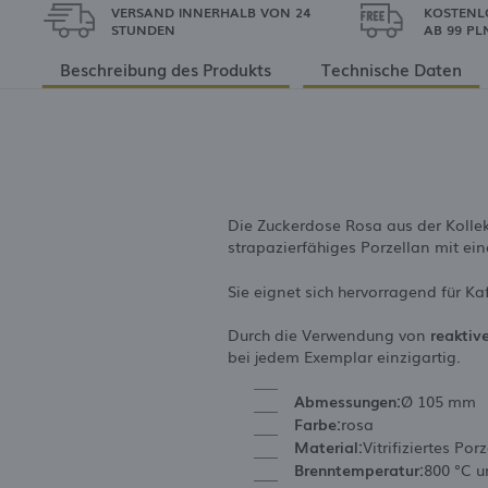
VERSAND INNERHALB VON 24
KOSTENL
STUNDEN
AB 99 PL
Beschreibung des Produkts
Technische Daten
Die Zuckerdose Rosa aus der Kolle
strapazierfähiges Porzellan mit ei
Sie eignet sich hervorragend für K
Durch die Verwendung von
reaktiv
bei jedem Exemplar einzigartig.
Abmessungen:
Ø 105 mm
Farbe:
rosa
Material:
Vitrifiziertes Por
Brenntemperatur:
800 °C u