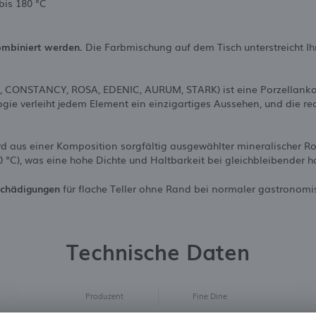
bis 180 °C
ombiniert werden.
Die Farbmischung auf dem Tisch unterstreicht Ihr
 CONSTANCY, ROSA, EDENIC, AURUM, STARK) ist eine Porzellankol
gie verleiht jedem Element ein einzigartiges Aussehen, und die re
d aus einer Komposition sorgfältig ausgewählter mineralischer Ro
0 °C), was eine hohe Dichte und Haltbarkeit bei gleichbleibender h
schädigungen
für flache Teller ohne Rand bei normaler gastronomi
Technische Daten
Produzent
Fine Dine