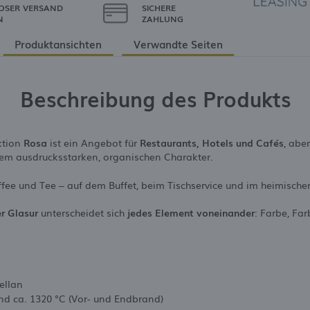
OSER VERSAND
SICHERE
N
ZAHLUNG
Produktansichten
Verwandte Seiten
Beschreibung des Produkts
ktion
Rosa
ist ein Angebot für
Restaurants, Hotels und Cafés
, abe
nem ausdrucksstarken, organischen Charakter.
affee und Tee – auf dem Buffet, beim Tischservice und im heimisch
er Glasur
unterscheidet sich
jedes Element voneinander
: Farbe, Fa
zellan
nd ca. 1320 °C (Vor- und Endbrand)