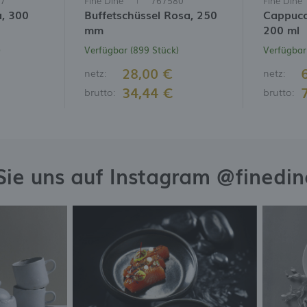
7
Fine Dine
767580
Fine Dine
a, 300
Buffetschüssel Rosa, 250
Cappucc
mm
200 ml
)
Verfügbar (899 Stück)
Verfügbar
28,00 €
netz:
netz:
34,44 €
brutto:
brutto:
Sie uns auf Instagram @finedi