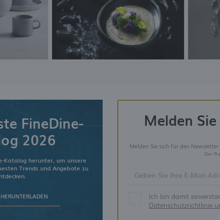
Melden Sie 
ste FineDine-
log 2026
Melden Sie sich für den Newsletter
Der Ra
e-Katalog herunter, um unsere
euesten Trends und Angebote zu
ntdecken.
Ich bin damit einverst
 HERUNTERLADEN
Datenschutzrichtlinie 