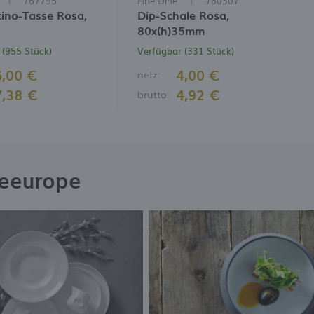
767795
Fine Dine
760307
ino-Tasse Rosa,
Dip-Schale Rosa,
80x(h)35mm
 (955 Stück)
Verfügbar (331 Stück)
6,00 €
4,00 €
netz:
7,38 €
4,92 €
brutto:
neeurope