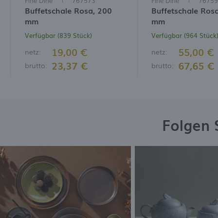
Fine Dine
767573
Fine Dine
76759
Buffetschale Rosa, 200
Buffetschale Ros
mm
mm
Verfügbar (839 Stück)
Verfügbar (964 Stück
19,00 €
55,00 €
netz:
netz:
23,37 €
67,65 €
brutto:
brutto:
Folgen 