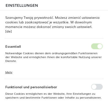
beim Versand von Bestellungen
kommen. Die
EINSTELLUNGEN
REGIONALE EINSTELLUNGEN
Bestellungen werden schrittweise in der Reihenfolge
ihres Eingangs bearbeitet. Wir entschuldigen uns für
Szanujemy Twoją prywatność. Możesz zmienić ustawienia
die Unannehmlichkeiten und danken Ihnen für Ihre
cookies lub zaakceptować je wszystkie. W dowolnym
Geduld.
Standort
0
momencie możesz dokonać zmiany swoich ustawień.
Polen
[de]
Sprache
ine Dine
Produkte
Zuckerdose Stark, 105x(h)110mm
Deutsch
Essentiell
Zuckerdose Stark,
Notwendige Cookies dienen dem ordnungsgemäßen Funktionieren
Währung
der Website und ermöglichen Ihnen die komfortable Nutzung unserer
Euro (EUR)
Dienste.
105x(h)110mm
Mehr
Cookies reagieren auf Ihre Aktionen, wie z. B. das Anpassen Ihrer
SPEICHERN
Datenschutzeinstellungen, das Anmelden oder das Ausfüllen von
NEU
Formularen. Cookies stellen sicher, dass die von Ihnen genutzte
Website reibungslos funktioniert.
Funktional und personalisierbar
Diese Cookies ermöglichen es der Website, Ihre Einstellungen zu
speichern und bestimmte Funktionen oder Inhalte zu personalisieren.