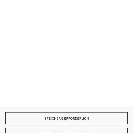
Kontakt
Sichere Zahlungen
Schnelle Lieferung
SPEICHERN ERFORDERLICH