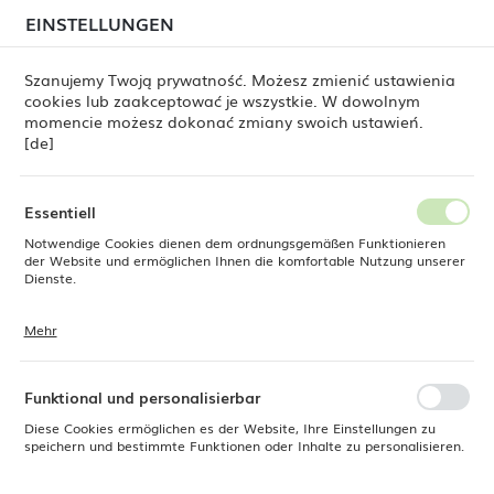
beim Versand von Bestellungen
kommen. Die
EINSTELLUNGEN
REGIONALE EINSTELLUNGEN
Bestellungen werden schrittweise in der Reihenfolge
ihres Eingangs bearbeitet. Wir entschuldigen uns für
Szanujemy Twoją prywatność. Możesz zmienić ustawienia
die Unannehmlichkeiten und danken Ihnen für Ihre
cookies lub zaakceptować je wszystkie. W dowolnym
Geduld.
Standort
0
momencie możesz dokonać zmiany swoich ustawień.
Polen
[de]
Sprache
ine Dine
Catering
Servierwagen
Servierwagen
Deutsch
Essentiell
Servierwagen aus
Notwendige Cookies dienen dem ordnungsgemäßen Funktionieren
Währung
der Website und ermöglichen Ihnen die komfortable Nutzung unserer
Euro (EUR)
Dienste.
Polypropylen, 3-bödig,
AmerBox, 800×410×H950 mm
Mehr
Cookies reagieren auf Ihre Aktionen, wie z. B. das Anpassen Ihrer
SPEICHERN
Datenschutzeinstellungen, das Anmelden oder das Ausfüllen von
Formularen. Cookies stellen sicher, dass die von Ihnen genutzte
Website reibungslos funktioniert.
NEU
Funktional und personalisierbar
Diese Cookies ermöglichen es der Website, Ihre Einstellungen zu
speichern und bestimmte Funktionen oder Inhalte zu personalisieren.