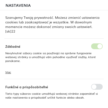
môže stále dochádzať k
dočasným oneskoreniam pri
NASTAVENIA
REGIONÁLNE NASTAVENIA
odosielaní objednávok
. Objednávky vybavujeme
postupne, podľa poradia ich prijatia. Ospravedlňujeme
Szanujemy Twoją prywatność. Możesz zmienić ustawienia
sa za nepríjemnosti a ďakujeme za trpezlivosť.
cookies lub zaakceptować je wszystkie. W dowolnym
Poloha
0
momencie możesz dokonać zmiany swoich ustawień.
Poľsko
[sk]22
Jazyk
e Dine
Produkty
Šálka na cappuccino Dahlia 285 ml
Slovenská
Základné
Šálka na cappuccino Dahlia
Nevyhnutné súbory cookie sa používajú na správne fungovanie
Mena
webovej stránky a umožňujú vám pohodlne využívať služby, ktoré
Euro (EUR)
ponúkame.
285 ml
Viac
Súbory cookie reagujú na vaše akcie, ako je úprava nastavení ochrany
ULOŽIŤ
osobných údajov, prihlásenie alebo vyplnenie formulárov. Súbory
cookie zabezpečujú, aby webová stránka, ktorú používate, mohla
fungovať bez prerušenia.
Funkčné a prispôsobiteľné
Tieto typy súborov cookie umožňujú webovej stránke zapamätať si
vaše nastavenia a prispôsobiť určité funkcie alebo obsah.