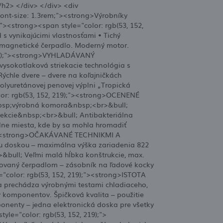
/h2> </div> </div> <div
font-size: 1.3rem;"><strong>Výrobníky
"><strong><span style="color: rgb(53, 152,
vynikajúcimi vlastnosťami • Tichý
 magnetické čerpadlo. Moderný motor.
 219);"><strong>VYHLADÁVANÝ
sokotlaková striekacie technológia s
chle dvere – dvere na koľajničkách
olyuretánovej penovej výplni „Tropická
color: rgb(53, 152, 219);"><strong>OCENENÉ
bsp;výrobná komora&nbsp;<br>&bull;
fekcie&nbsp;<br>&bull; Antibakteriálna
dne miesta, kde by sa mohla hromadiť
19);"><strong>OČAKÁVANÉ TECHNIKMI A
 doskou – maximálna výška zariadenia 822
>&bull; Veľmi malá hĺbka konštrukcie, max.
rovaný čerpadlom – zásobník na ľadové kocky
="color: rgb(53, 152, 219);"><strong>ISTOTA
prechádza výrobnými testami chladiaceho,
y komponentov. Špičková kvalita – použitie
nenty – jedna elektronická doska pre všetky
yle="color: rgb(53, 152, 219);">