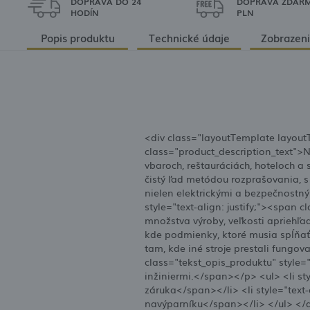
DOPRAVA DO 24
DOPRAVA ZDARM
HODÍN
PLN
Popis produktu
Technické údaje
Zobrazeni
<div class="layoutTemplate layoutTe
class="product_description_text">
vbaroch, reštauráciách, hoteloch a
čistý ľad metódou rozprašovania, s
nielen elektrickými a bezpečnostný
style="text-align: justify;"><span
množstva výroby, veľkosti apriehľ
kde podmienky, ktoré musia spĺňať,
tam, kde iné stroje prestali fun
class="tekst_opis_produktu" style
inžiniermi.</span></p> <ul> <li sty
záruka</span></li> <li style="text-
navýparníku</span></li> </ul> </di