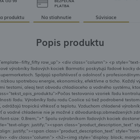
A OD 99
BEZPEČNÁ
PLATBA
a produktu
Na stiahnutie
Súvisiace
Popis produktu
mplate--fifty_fifty row_up"> <div class="column"> <p style="text-
Nové výrobníky ľadových kociek Barmatic poskytujú ľadové kocky d
 supermarketoch. Spájajú spoľahlivosť a odolnosť s profesionálnym
 nízkou spotrebou energie, ekonomicky, efektívne a ticho. Každý v
mi testami, aleaj test obvodu chladiaceho a vodného systému, kt
 class="tekst_opis_produktu">Počas testovania vzoriek ľadu kontro
adnosti ľadu. Výrobníky ľadu radu Coolice sú tiež podrobené test
 odrážajú tropickú vlhkosť a teplotu. Vzduchom chladené výrobní
govať a vodné chladenie nie je možné z dôvodunbsp;obmedzených 
="font-size: 0.8rem;">* Spolu svýrobníkom ľadových kociek dostan
le="text-align: justify;"><span class="product_description_text" st
align: justify;"><span class="product_description_text" style="font
v> <div class="column"> <h2><img style="display: block; margin-le