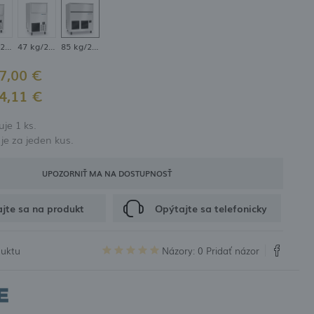
 propagační kupóny
33 kg/24 h
47 kg/24 h
85 kg/24 h
CIA
7,00 €
4,11 €
je 1 ks.
e za jeden kus.
UPOZORNIŤ MA NA DOSTUPNOSŤ
jte sa na produkt
Opýtajte sa telefonicky
duktu
Názory: 0
Pridať názor