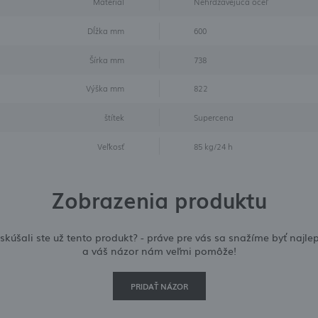
Materiál
Nehrdzavejúca oceľ
oviniek, ponúk a správ na sociálnych sieťach.
Dĺžka mm
600
Šírka mm
738
Výška mm
822
štítek
Supercena
Veľkosť
85 kg/24 h
Zobrazenia produktu
skúšali ste už tento produkt? - práve pre vás sa snažíme byť najlep
a váš názor nám veľmi pomôže!
PRIDAŤ NÁZOR