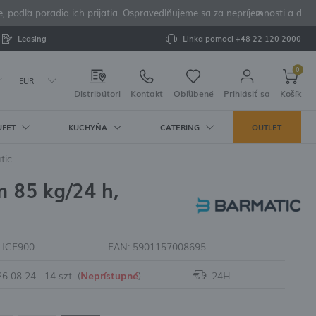
podľa poradia ich prijatia. Ospravedlňujeme sa za nepríjemnosti a ďakuj
Leasing
Linka pomoci
+48 22 120 2000
0
EUR
Distribútori
Kontakt
Obľúbené
Prihlásiť sa
Košík
UFET
KUCHYŇA
CATERING
OUTLET
Váš košík je prázdny
ovať
tic
TVO K STOLU
PORCELÁN
TVO
ĽADU A STROJE NA
A PRÍSLUŠENSTVO
MIXÉRY
 85 kg/24 h,
IEK ĽADU
H VÝHOD:
e podnosy
Pure Crema
áre
nvicou
chladené
e dosky a
a korenie
ure Bianco
re
aš a vývrtky
ky
adu
hrievače
korenička
ianco
whisky a koňak
ľadu
ermosky (káva/
 riad
Crema
oháre na vodu a
:
ICE900
EAN:
5901157008695
ľad pre
misky
ve
adu
háre
6-08-24 - 14 szt.
(
Neprístupné
)
24H
erpadlá pre
adu
E A SÚPRAVY NA
řeba zadávat své údaje
níka ľadu