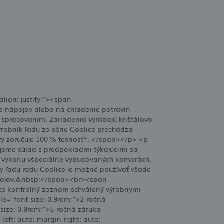
align: justify;"><span
o nápojov alebo na chladenie potravín
 spracovaním. Zariadenia vyrábajú krištáľovo
ýrobník ľadu zo série Coolice prechádza
orý zaručuje 100 % tesnosť*. </span></p> <p
lujeme súlad s predpokladmi týkajúcimi sa
om výkonu všpeciálne vybudovaných komorách,
ky ľadu radu Coolice je možné používať všade
zdrojov.&nbsp;</span><br><span
ete kontrolný zoznam schválený výrobnými
yle="font-size: 0.9rem;">2-ročná
-size: 0.9rem;">5-ročná záruka
ft: auto; margin-right: auto;"