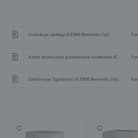
Instrukcja obsługi ICE900 Barmatic [sk]
For
Karta techniczna porownanie kostkarek ICE Barmatic.pdf
For
Deklaracja Zgodności ICE900 Barmatic [sk]
For