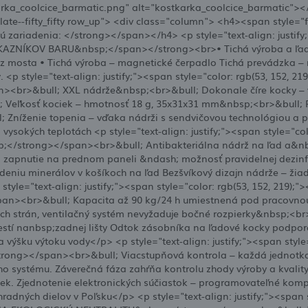
karka_coolcice_barmatic.png" alt="kostkarka_coolcice_barmatic"><
ate--fifty_fifty row_up"> <div class="column"> <h4><span style="
ú zariadenia: </strong></span></h4> <p style="text-align: justify;
ZNÍKOV BARU&nbsp;</span></strong><br>• Tichá výroba a ľad s 
z mosta • Tichá výroba – magnetické čerpadlo Tichá prevádzka –
<p style="text-align: justify;"><span style="color: rgb(53, 152,
r>&bull; XXL nádrže&nbsp;<br>&bull; Dokonale číre kocky – vy
Veľkosť kociek – hmotnosť 18 g, 35x31x31 mm&nbsp;<br>&bull; Rý
; Zníženie topenia – vďaka nádrži s sendvičovou technológiou a p
 vysokých teplotách <p style="text-align: justify;"><span style="
/strong></span><br>&bull; Antibakteriálna nádrž na ľad a&n
; zapnutie na prednom paneli &ndash; možnosť pravidelnej dezin
niu minerálov v košíkoch na ľad Bezšvíkový dizajn nádrže – žia
p style="text-align: justify;"><span style="color: rgb(53, 152, 2
n><br>&bull; Kapacita až 90 kg/24 h umiestnená pod pracovnou
ch strán, ventilačný systém nevyžaduje bočné rozpierky&nbsp;<br
stí nanbsp;zadnej lišty Odtok zásobníka na ľadové kocky podpo
výšku výtoku vody</p> <p style="text-align: justify;"><span style
ng></span><br>&bull; Viacstupňová kontrola – každá jednotka 
ho systému. Záverečná fáza zahŕňa kontrolu zhody výroby a kvalit
. Zjednotenie elektronických súčiastok – programovateľné kompo
dných dielov v Poľsku</p> <p style="text-align: justify;"><span st