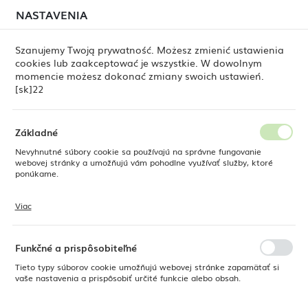
môže stále dochádzať k
dočasným oneskoreniam pri
NASTAVENIA
REGIONÁLNE NASTAVENIA
odosielaní objednávok
. Objednávky vybavujeme
postupne, podľa poradia ich prijatia. Ospravedlňujeme
Szanujemy Twoją prywatność. Możesz zmienić ustawienia
sa za nepríjemnosti a ďakujeme za trpezlivosť.
cookies lub zaakceptować je wszystkie. W dowolnym
Poloha
0
momencie możesz dokonać zmiany swoich ustawień.
Poľsko
[sk]22
Jazyk
Barová mriežka 313x209 mm – sada 5 ks, 313x209 mm, Bar Up
Slovenská
Základné
Barová mriežka 313x209 mm –
Nevyhnutné súbory cookie sa používajú na správne fungovanie
Mena
webovej stránky a umožňujú vám pohodlne využívať služby, ktoré
Euro (EUR)
ponúkame.
sada 5 ks, 313x209 mm, Bar
Up
Viac
Súbory cookie reagujú na vaše akcie, ako je úprava nastavení ochrany
ULOŽIŤ
osobných údajov, prihlásenie alebo vyplnenie formulárov. Súbory
cookie zabezpečujú, aby webová stránka, ktorú používate, mohla
fungovať bez prerušenia.
Funkčné a prispôsobiteľné
Tieto typy súborov cookie umožňujú webovej stránke zapamätať si
vaše nastavenia a prispôsobiť určité funkcie alebo obsah.