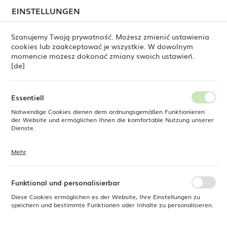
beim Versand von Bestellungen
kommen. Die
EINSTELLUNGEN
REGIONALE EINSTELLUNGEN
Bestellungen werden schrittweise in der Reihenfolge
ihres Eingangs bearbeitet. Wir entschuldigen uns für
Szanujemy Twoją prywatność. Możesz zmienić ustawienia
die Unannehmlichkeiten und danken Ihnen für Ihre
cookies lub zaakceptować je wszystkie. W dowolnym
Geduld.
Standort
0
momencie możesz dokonać zmiany swoich ustawień.
Polen
[de]
Sprache
rr
Kaffee und Tee
Espressotassen und Untertassen
Deutsch
Essentiell
Untertasse für stapelbare
Notwendige Cookies dienen dem ordnungsgemäßen Funktionieren
Währung
der Website und ermöglichen Ihnen die komfortable Nutzung unserer
Euro (EUR)
Dienste.
Espressotasse Crema, 120 mm
Mehr
Cookies reagieren auf Ihre Aktionen, wie z. B. das Anpassen Ihrer
SPEICHERN
Datenschutzeinstellungen, das Anmelden oder das Ausfüllen von
Formularen. Cookies stellen sicher, dass die von Ihnen genutzte
Website reibungslos funktioniert.
Funktional und personalisierbar
Diese Cookies ermöglichen es der Website, Ihre Einstellungen zu
speichern und bestimmte Funktionen oder Inhalte zu personalisieren.