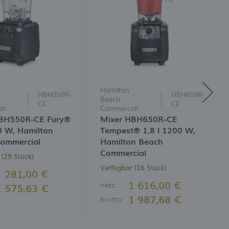
Hamilton
HBH550R-
HBH650R-
Beach
CE
CE
al
Commercial
BH550R-CE Fury®
Mixer HBH650R-CE
0 W, Hamilton
Tempest® 1,8 l 1200 W,
ommercial
Hamilton Beach
Commercial
 (29 Stück)
Verfügbar (16 Stück)
1 281,00 €
1 616,00 €
netz:
1 575,63 €
1 987,68 €
brutto: