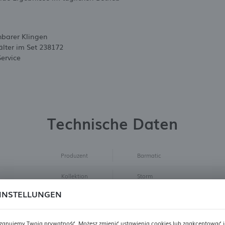
hbarer Klingen
lter im Set 238172
Service
Technische Daten
Produzent
Barmatic
Kollektion
Storm
INSTELLUNGEN
Produktart
Messersatz
Badge
Superpreis, Neu
zanujemy Twoją prywatność. Możesz zmienić ustawienia cookies lub zaakceptować j