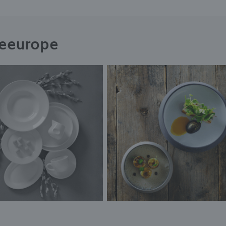
neeurope