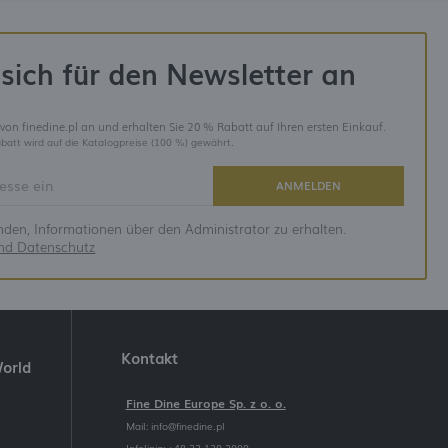
sich für den Newsletter an
 von finedine.pl an und erhalten Sie 20 % Rabatt auf Ihren ersten Einkauf.
batt wird auf die Katalogpreise (100 %) gewährt.
ANMELDEN
anden, Informationen über den Administrator zu erhalten.
und Datenschutz
Kontakt
World
Fine Dine Europe Sp. z o. o.
Mail:
info@finedine.pl
Infolinia: +48 22 120 2000