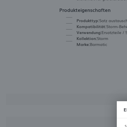
Produkteigenschaften
Produkttyp:
Satz austausc
Kompatibilität:
Storm-Behä
Verwendung:
Ersatzteile / 
Kollektion:
Storm
Marke:
Barmatic
E
S