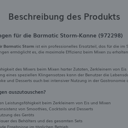
Beschreibung des Produkts
ngen für die Barmatic Storm-Kanne (972298)
ür Barmatic Storm
ist ein professionelles Ersatzteil, das für die im
ingen ermöglicht es, die maximale Effizienz beim Mixen zu erhalte
fähigkeit des Mixers beim Mixen harter Zutaten, Zerkleinern von Ei
ng eines speziellen Klingensatzes kann der Benutzer die Lebensd
nke und Desserts auch bei intensiver Nutzung in der Gastronomie a
ngen auszutauschen?
len Leistungsfähigkeit beim Zerkleinern von Eis und Mixen
onsistenz von Smoothies, Cocktails und Desserts
utzung des Geräts
auer des Behälters und des gesamten Sets
ende Ergebnisse im täglichen Betrieb