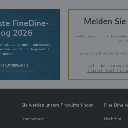
Melden Sie 
ste FineDine-
log 2026
Melden Sie sich für den Newsletter
Der Ra
e-Katalog herunter, um unsere
euesten Trends und Angebote zu
ntdecken.
Ich bin damit einverst
 HERUNTERLADEN
Datenschutzrichtlinie 
Sie werden unsere Produkte finden
Fine Dine 
Distributoren
Nachricht