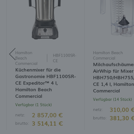
B
w
V
W
D
N
M
W
I
W
D
I
Hamilton
Hamilton Beach
HBF1100SR-
Beach
Commercial
CE
Commercial
Milchaufschäume
Küchenmixer für die
AirWhip für Mixer
Gastronomie HBF1100SR-
HBH750/HBH755
CE Expeditor™ 4 l,
CE 1,4 l, Hamilto
Hamilton Beach
Commercial
Commercial
Verfügbar (14 Stück)
Verfügbar (1 Stück)
310,00 
netz:
2 857,00 €
netz:
381,30 
brutto:
3 514,11 €
brutto: