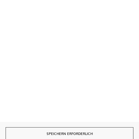
Kontakt
Sichere Zahlungen
Schnelle Lieferung
SPEICHERN ERFORDERLICH