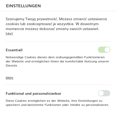
beim Versand von Bestellungen
kommen. Die
EINSTELLUNGEN
REGIONALE EINSTELLUNGEN
Bestellungen werden schrittweise in der Reihenfolge
ihres Eingangs bearbeitet. Wir entschuldigen uns für
Szanujemy Twoją prywatność. Możesz zmienić ustawienia
die Unannehmlichkeiten und danken Ihnen für Ihre
cookies lub zaakceptować je wszystkie. W dowolnym
Geduld.
Standort
0
momencie możesz dokonać zmiany swoich ustawień.
Polen
[de]
Sprache
r HBH550R-CE Fury® 1,8 l 880 W, Hamilton Beach Commercial
Deutsch
Essentiell
Mixer HBH550R-CE Fury® 1,8 l
Notwendige Cookies dienen dem ordnungsgemäßen Funktionieren
Währung
der Website und ermöglichen Ihnen die komfortable Nutzung unserer
Euro (EUR)
Dienste.
880 W, Hamilton Beach
Commercial
Mehr
Cookies reagieren auf Ihre Aktionen, wie z. B. das Anpassen Ihrer
SPEICHERN
Datenschutzeinstellungen, das Anmelden oder das Ausfüllen von
Formularen. Cookies stellen sicher, dass die von Ihnen genutzte
Website reibungslos funktioniert.
Funktional und personalisierbar
Diese Cookies ermöglichen es der Website, Ihre Einstellungen zu
speichern und bestimmte Funktionen oder Inhalte zu personalisieren.