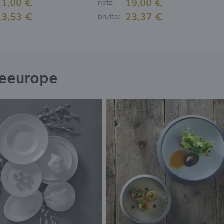
11,00 €
19,00 €
netz:
13,53 €
23,37 €
brutto:
neeurope