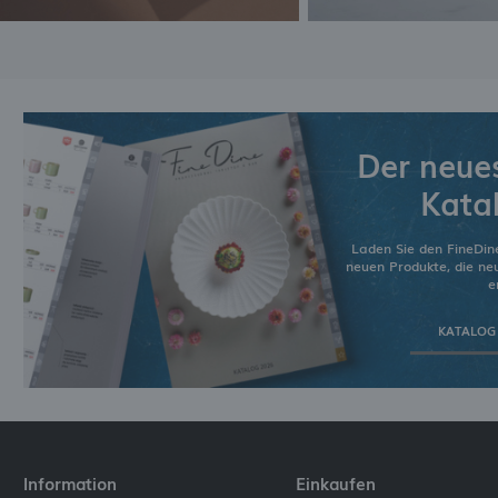
Der neue
Kata
Laden Sie den FineDin
neuen Produkte, die n
e
KATALOG
Information
Einkaufen