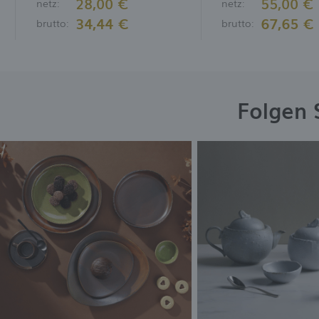
28,00 €
55,00 €
netz:
netz:
34,44 €
67,65 €
brutto:
brutto:
Folgen 