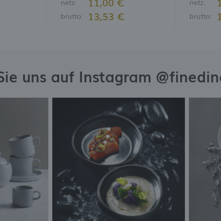
11,00 €
netz:
netz:
13,53 €
brutto:
brutto:
Sie uns auf Instagram @finedi