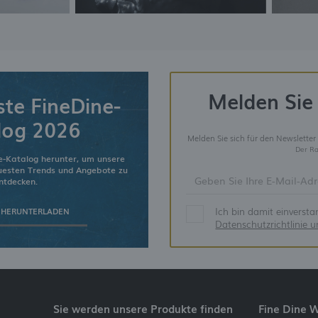
Melden Sie 
ste FineDine-
log 2026
Melden Sie sich für den Newsletter
Der Ra
e-Katalog herunter, um unsere
euesten Trends und Angebote zu
ntdecken.
Ich bin damit einverst
 HERUNTERLADEN
Datenschutzrichtlinie 
Sie werden unsere Produkte finden
Fine Dine 