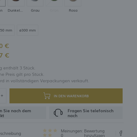
un
Dunkelbraun
Grau
Grün
Rosa
UNG
250 mm
ø300 mm
0 €
7 €
 enthält 3 Stück.
 Preis gilt pro Stück.
rd in vollständigen Verpackungen verkauft.
IN DEN WARENKORB
n Sie nach dem
Fragen Sie telefonisch
kt
nach
Meinungen:
Bewertung
eschreibung
0
hinzufügen