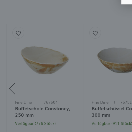
M
A
d
B
w
V
W
D
N
M
W
I
W
D
I
Fine Dine
767504
Fine Dine
76751
Buffetschale Constancy,
Buffetschüssel C
250 mm
300 mm
Verfügbar (776 Stück)
Verfügbar (911 Stück