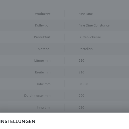
Produzent
Fine Dine
Kollektion
Fine Dine Constancy
Produktart
Buffet-Schüssel
Material
Porzellan
Länge mm
210
Breite mm
210
Höhe mm
50 - 90
Durchmesser mm
200
Inhalt ml
620
Badge
Superpreis
INSTELLUNGEN