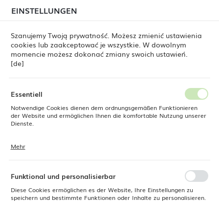
beim Versand von Bestellungen
kommen. Die
EINSTELLUNGEN
REGIONALE EINSTELLUNGEN
Bestellungen werden schrittweise in der Reihenfolge
ihres Eingangs bearbeitet. Wir entschuldigen uns für
Szanujemy Twoją prywatność. Możesz zmienić ustawienia
die Unannehmlichkeiten und danken Ihnen für Ihre
cookies lub zaakceptować je wszystkie. W dowolnym
Geduld.
Standort
0
momencie możesz dokonać zmiany swoich ustawień.
Polen
[de]
Sprache
Produkte
Flacher Teller ohne Rand Constancy, 210 mm
Deutsch
Essentiell
Flacher Teller ohne Rand
Notwendige Cookies dienen dem ordnungsgemäßen Funktionieren
Währung
der Website und ermöglichen Ihnen die komfortable Nutzung unserer
Euro (EUR)
Dienste.
Constancy, 210 mm
Mehr
Cookies reagieren auf Ihre Aktionen, wie z. B. das Anpassen Ihrer
SPEICHERN
Datenschutzeinstellungen, das Anmelden oder das Ausfüllen von
Formularen. Cookies stellen sicher, dass die von Ihnen genutzte
Website reibungslos funktioniert.
Funktional und personalisierbar
Diese Cookies ermöglichen es der Website, Ihre Einstellungen zu
speichern und bestimmte Funktionen oder Inhalte zu personalisieren.