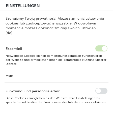
beim Versand von Bestellungen
kommen. Die
EINSTELLUNGEN
REGIONALE EINSTELLUNGEN
Bestellungen werden schrittweise in der Reihenfolge
ihres Eingangs bearbeitet. Wir entschuldigen uns für
Szanujemy Twoją prywatność. Możesz zmienić ustawienia
die Unannehmlichkeiten und danken Ihnen für Ihre
cookies lub zaakceptować je wszystkie. W dowolnym
Geduld.
Standort
0
momencie możesz dokonać zmiany swoich ustawień.
Polen
[de]
Sprache
Produkte
Flacher Teller ohne Rand Constancy, 270 mm
Deutsch
Essentiell
Flacher Teller ohne Rand
Notwendige Cookies dienen dem ordnungsgemäßen Funktionieren
Währung
der Website und ermöglichen Ihnen die komfortable Nutzung unserer
Euro (EUR)
Dienste.
Constancy, 270 mm
Mehr
Cookies reagieren auf Ihre Aktionen, wie z. B. das Anpassen Ihrer
SPEICHERN
Datenschutzeinstellungen, das Anmelden oder das Ausfüllen von
Formularen. Cookies stellen sicher, dass die von Ihnen genutzte
Website reibungslos funktioniert.
Funktional und personalisierbar
Diese Cookies ermöglichen es der Website, Ihre Einstellungen zu
speichern und bestimmte Funktionen oder Inhalte zu personalisieren.