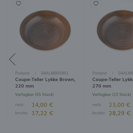
w
V
W
D
N
M
W
I
W
D
I
Porland
04ALM005801
Porland
04ALM
Coupe-Teller Lykke Brown,
Coupe-Teller Lyk
220 mm
270 mm
Verfügbar (55 Stück)
Verfügbar (23 Stück)
14,00 €
23,00 €
netz:
netz:
17,22 €
28,29 €
brutto:
brutto: