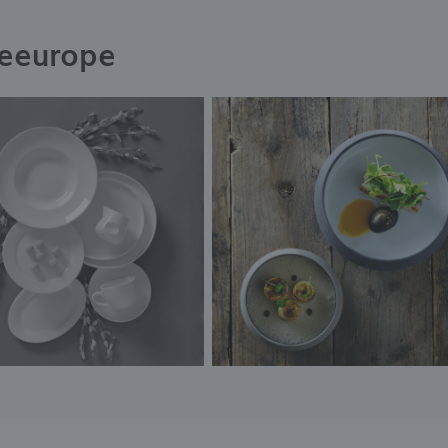
neeurope