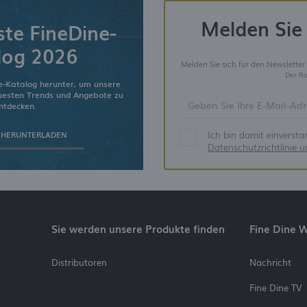
Melden Sie 
ste FineDine-
log 2026
Melden Sie sich für den Newsletter
Der Ra
e-Katalog herunter, um unsere
euesten Trends und Angebote zu
ntdecken.
Ich bin damit einverst
 HERUNTERLADEN
Datenschutzrichtlinie 
Sie werden unsere Produkte finden
Fine Dine 
Distributoren
Nachricht
Fine Dine TV