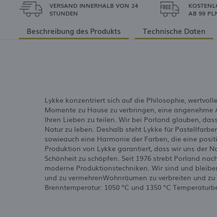
VERSAND INNERHALB VON 24
KOSTENL
STUNDEN
AB 99 PL
Beschreibung des Produkts
Technische Daten
Lykke konzentriert sich auf die Philosophie, wertvo
Momente zu Hause zu verbringen, eine angenehme A
Ihren Lieben zu teilen. Wir bei Porland glauben, das
Natur zu leben. Deshalb steht Lykke für Pastellfarbe
sowieauch eine Harmonie der Farben, die eine positi
Produktion von Lykke garantiert, dass wir uns der Na
Schönheit zu schöpfen. Seit 1976 strebt Porland nac
moderne Produktionstechniken. Wir sind und bleibe
und zu vermehrenWohnräumen zu verbreiten und zu v
Brenntemperatur: 1050 °C und 1350 °C Temperaturbe