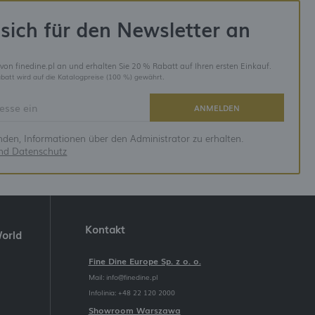
sich für den Newsletter an
 von finedine.pl an und erhalten Sie 20 % Rabatt auf Ihren ersten Einkauf.
batt wird auf die Katalogpreise (100 %) gewährt.
ANMELDEN
anden, Informationen über den Administrator zu erhalten.
und Datenschutz
Kontakt
World
Fine Dine Europe Sp. z o. o.
Mail:
info@finedine.pl
Infolinia: +48 22 120 2000
Showroom Warszawa