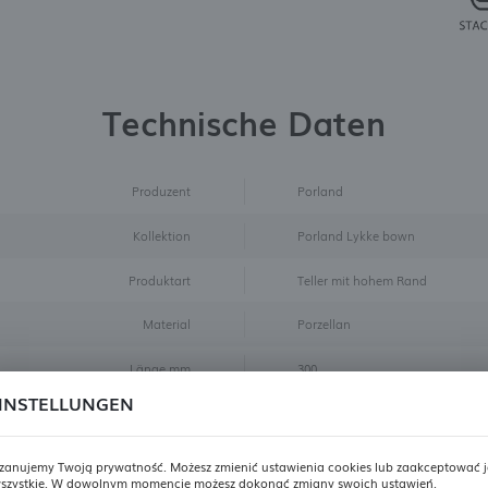
Technische Daten
Produzent
Porland
Kollektion
Porland Lykke bown
Produktart
Teller mit hohem Rand
Material
Porzellan
Länge mm
300
INSTELLUNGEN
Breite mm
300
Höhe mm
15
zanujemy Twoją prywatność. Możesz zmienić ustawienia cookies lub zaakceptować j
szystkie. W dowolnym momencie możesz dokonać zmiany swoich ustawień.