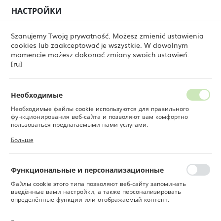
НАСТРОЙКИ
РЕГИОНАЛЬНЫЕ НАСТРОЙКИ
0
Szanujemy Twoją prywatność. Możesz zmienić ustawienia
cookies lub zaakceptować je wszystkie. W dowolnym
Местоположение
momencie możesz dokonać zmiany swoich ustawień.
Польша
Bar [ru]
Akcesoria barmańskie [ru]
Bittery [ru]
[ru]
Bittery [ru]
Язык
Русский
Необходимые
Необходимые файлы cookie используются для правильного
Валюта
функционирования веб-сайта и позволяют вам комфортно
Польский злотый (PLN)
пользоваться предлагаемыми нами услугами.
По умолчанию
ФИЛЬТР
Файлы cookie реагируют на ваши действия, в том числе для
Больше
настройки ваших предпочтений конфиденциальности, входа в
систему или заполнения форм. Благодаря файлам cookie сайт,
СОХРАНИТЬ
которым вы пользуетесь, может работать без сбоев.
Функциональные и персонализационные
Файлы cookie этого типа позволяют веб-сайту запоминать
введённые вами настройки, а также персонализировать
определённые функции или отображаемый контент.