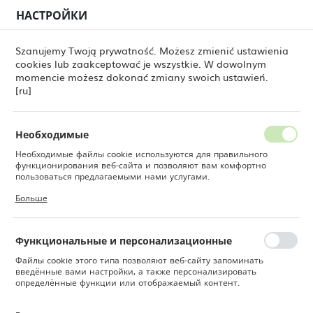
НАСТРОЙКИ
РЕГИОНАЛЬНЫЕ НАСТРОЙКИ
0
Szanujemy Twoją prywatność. Możesz zmienić ustawienia
cookies lub zaakceptować je wszystkie. W dowolnym
Местоположение
Fine Dine
Fine Dine TV
momencie możesz dokonać zmiany swoich ustawień.
Польша
[ru]
Fine Dine TV
Язык
Русский
Необходимые
Необходимые файлы cookie используются для правильного
Валюта
функционирования веб-сайта и позволяют вам комфортно
Польский злотый (PLN)
пользоваться предлагаемыми нами услугами.
Файлы cookie реагируют на ваши действия, в том числе для
Больше
настройки ваших предпочтений конфиденциальности, входа в
систему или заполнения форм. Благодаря файлам cookie сайт,
СОХРАНИТЬ
которым вы пользуетесь, может работать без сбоев.
Самый новый каталог Fine Dine
Функциональные и персонализационные
2026
Файлы cookie этого типа позволяют веб-сайту запоминать
введённые вами настройки, а также персонализировать
Скачайте каталог Fine Dine, чтобы узнать о новинках в нашем
определённые функции или отображаемый контент.
ассортименте, последних трендах и распродажах.
СКАЧАТЬ КАТАЛОГ