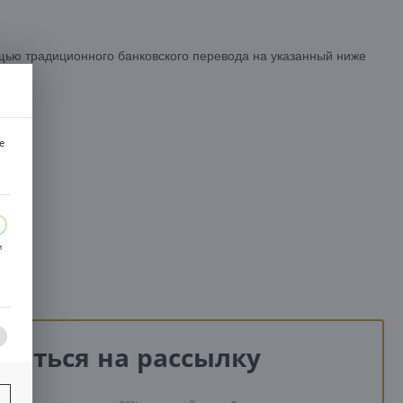
ЦИЯ
щью традиционного банковского перевода на указанный ниже
e
A.)
A.)
и
саться на рассылку