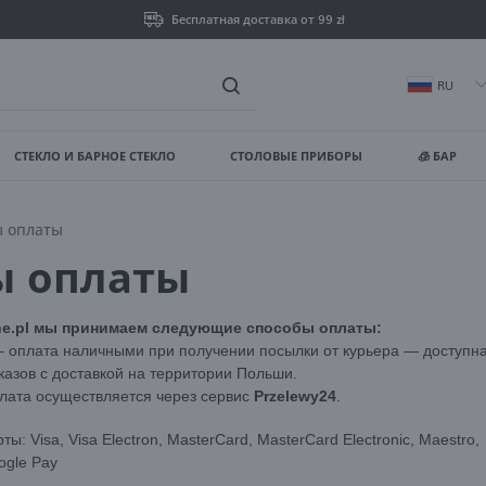
Бесплатная доставка от 99 zł
RU
СТЕКЛО И БАРНОЕ СТЕКЛО
СТОЛОВЫЕ ПРИБОРЫ
🧊 БАР
ойти
Зареги
ы оплаты
ВЫ ПОЛУЧИТЕ ДОПОЛНИТЕ
ы оплаты
просмотр статуса выпо
ine.pl мы принимаем следующие способы оплаты:
 оплата наличными при получении посылки от курьера — доступна 
просмотр истории пок
казов с доставкой на территории Польши.
лата осуществляется через сервис
Przelewy24
.
нет необходимости вв
ы: Visa, Visa Electron, MasterCard, MasterCard Electronic, Maestro,
ogle Pay
возможность получать
Забыли пароль?