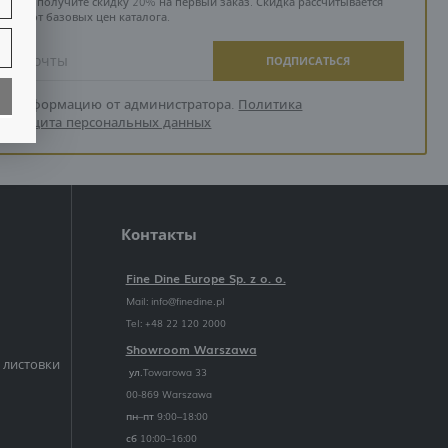
ne.pl и получите скидку 20% на первый заказ. Скидка рассчитывается
от базовых цен каталога.
ПОДПИСАТЬСЯ
ть информацию от администратора.
Политика
и защита персональных данных
Контакты
Fine Dine Europe Sp. z o. o.
Mail:
info@finedine.pl
Tel: +48 22 120 2000
й
Showroom Warszawa
 листовки
ул.Towarowa 33
00-869 Warszawa
пн–пт 9:00–18:00
сб 10:00–16:00