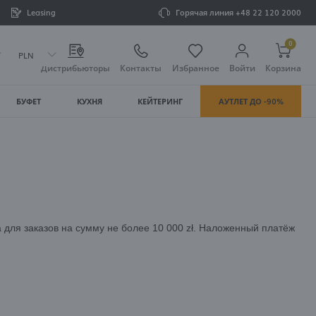
Leasing
Горячая линия
+48 22 120 2000
0
PLN
Дистрибьюторы
Контакты
Избранное
Войти
Корзина
БУФЕТ
КУХНЯ
КЕЙТЕРИНГ
АУТЛЕТ ДО -90%
Ваша корзина пуста
стрироваться
ЛЬНЫЕ ПРЕИМУЩЕСТВА:
лнения заказов
для заказов на сумму не более 10 000 zł. Наложенный платёж
упок
одить свои данные при следующих покупках
 скидки и промокоды