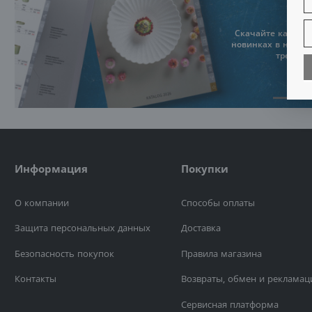
Б
Б
и
п
Скачайте каталог 
ф
новинках в нашем
А
трендах
А
п
СКАЧ
Б
А
т
о
С
и
Р
ф
Б
Информация
Покупки
и
Б
Р
О компании
Способы оплаты
а
к
п
Защита персональных данных
Доставка
п
и
Безопасность покупок
Правила магазина
Контакты
Возвраты, обмен и рекламац
Сервисная платформа