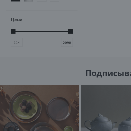
п
п
и
Цена
Подписывай