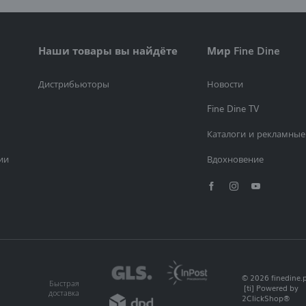
Наши товары вы найдёте
Мир Fine Dine
Дистрибьюторы
Новости
Fine Dine TV
Каталоги и рекламные
ии
Вдохновение
© 2026 finedine.p
Быстрая
[ti]
Powered by
доставка
2ClickShop®