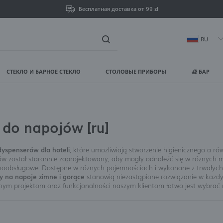
Бесплатная доставка от 99 zł
RU
СТЕКЛО И БАРНОЕ СТЕКЛО
СТОЛОВЫЕ ПРИБОРЫ
🧊 БАР
ойти
Зареги
ВЫ ПОЛУЧИТЕ ДОПОЛНИТЕ
 do napojów [ru]
просмотр статуса выпо
dyspenserów dla hoteli
, które umożliwiają stworzenie higienicznego a r
 został starannie zaprojektowany, aby mogły odnaleźć się w różnych miej
просмотр истории пок
oobsługowe. Dostępne w różnych pojemnościach i wykonane z trwałych ma
y na napoje zimne i gorące
stanowią niezastąpione rozwiązanie w każd
ym projektom oraz funkcjonalności naszym klientom łatwo jest wybrać mod
нет необходимости вв
dzenia do napojów dla bufetu
, które doskonale nadają się do s
zwala na harmonijne wkomponowanie w dowolną estetykę wnętrza
возможность получать
iękne, ale również funkcjonalne i trwałe, co czyni je idealnym wyb
Забыли пароль?