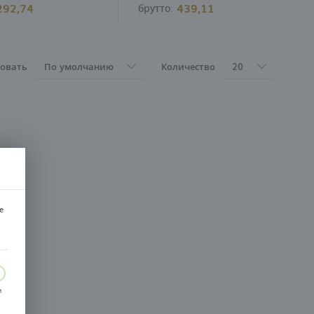
292,74
439,11
брутто:
овать
По умолчанию
Количество
20
e
и