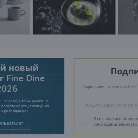
й новый
Подпи
 Fine Dine
2026
Подпишитесь на рассылку finedi
Fine Dine, чтобы узнать о
 ассортименте, последних
 и распродажах.
Я соглашаюсь получа
АТЬ КАТАЛОГ
конфиденциальности 