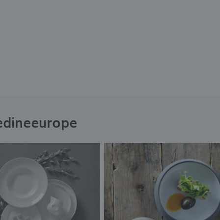
й
edineeurope