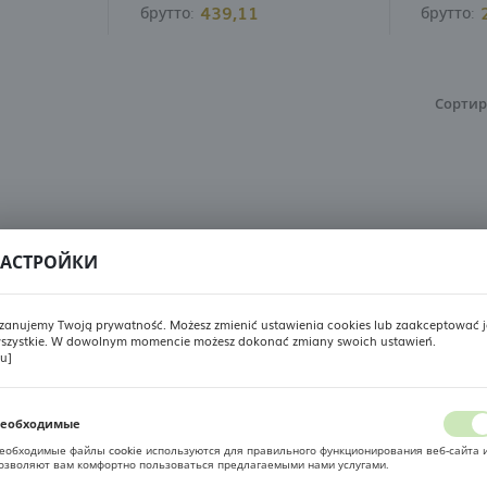
439,11
брутто:
брутто:
Сортир
АСТРОЙКИ
zanujemy Twoją prywatność. Możesz zmienić ustawienia cookies lub zaakceptować j
szystkie. W dowolnym momencie możesz dokonać zmiany swoich ustawień.
РЕГИОНАЛЬНЫЕ НАСТРОЙКИ
ru]
Местоположение
еобходимые
Польша
еобходимые файлы cookie используются для правильного функционирования веб-сайта 
озволяют вам комфортно пользоваться предлагаемыми нами услугами.
айлы cookie реагируют на ваши действия, в том числе для настройки ваших