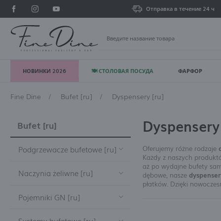
Отправка в течение 24 ч
НОВИНКИ 2026
🍽 СТОЛОВАЯ ПОСУДА
ФАРФОР
В
Fine Dine
Bufet [ru]
Dyspensery [ru]
Dyspensery
Bufet [ru]
Oferujemy różne rodzaje
Podgrzewacze bufetowe [ru]
Każdy z naszych produktów
aż po wydajne bufety sam
Naczynia żeliwne [ru]
De Luxe Madeira [ru]
dębowe, nasze
dyspenser
płatków. Dzięki nowoczesn
Pojemniki GN [ru]
De Luxe Black [ru]
Garnki i mini garnki [ru]
Oferujemy również
urzą
Uniwersalny design po
sklepu były nie tylko p
Systemy bufetowe [ru]
De Luxe [ru]
Mini patelnie [ru]
Pojemniki GN z porcelany