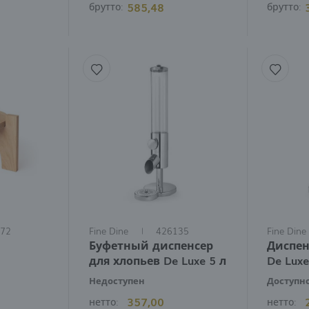
585,48
брутто:
брутто:
penserów do soków dla hoteli
, które są szczelne, trwałe, łatwe w
ństwa lokal koncentruje się na bufetach, warto zainwestować w f
ę i praktyczność i nie pozwolą, by Państwa goście narzekali na br
znie należy wziąć pod uwagę, jest pojemność. Dla mniejszych lo
estrzenie mogą wymagać solidnych
dyspenserów na napoje zimne 
ość gwarantuje długotrwałe użytkowanie. Zachęcamy do odkrywan
alu.
72
Fine Dine
426135
Fine Dine
Буфетный диспенсер
Диспен
для хлопьев De Luxe 5 л
De Luxe
Недоступен
Доступн
357,00
нетто:
нетто: