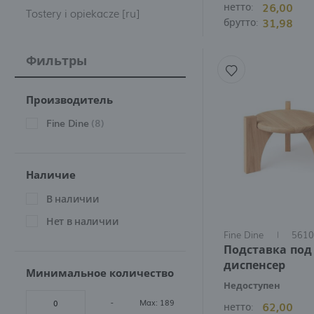
26,00
нетто:
szeroki asortyment
dys
Tostery i opiekacze [ru]
31,98
брутто:
śniadaniowym. Jeśli Pa
łączą w sobie elegancj
Фильтры
Aspektem, który koniec
natomiast większe prz
pojemność i niezawodn
Производитель
do potrzeb Państwa lok
Fine Dine
(8)
[ru]
Наличие
В наличии
Нет в наличии
Fine Dine
5610
Подставка под
диспенсер
Минимальное количество
Недоступен
-
Max: 189
62,00
нетто: