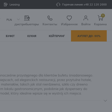
Leasing
Горячая линия
+48 22 120 2000
0
PLN
Дистрибьюторы
Контакты
Избранное
Войти
Корзина
БУФЕТ
КУХНЯ
КЕЙТЕРИНГ
АУТЛЕТ ДО -90%
Ваша корзина пуста
стрироваться
ЛЬНЫЕ ПРЕИМУЩЕСТВА:
лнения заказов
ównocześnie przystępnego dla klientów bufetu śniadaniowego.
scach, od eleganckich restauracji, przez przytulne hotele,
упок
teriałów, takich jak stal nierdzewna, szkło czy drewno
ym lokalu gastronomicznym, podobnie jak dyspensery do
el, który idealnie wpisze się w wystrój ich miejsca.
одить свои данные при следующих покупках
erwowania różnych rodzajów picia podczas wydarzeń.
. Dbamy o to, by produkty wychodzące z naszego
 скидки и промокоды
orem dla każdej profesjonalnej kuchni gastronomicznej.