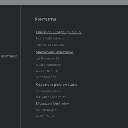
Контакты
Fine Dine Europe Sp. z o. o.
Mail:
info@finedine.pl
Tel: +48 22 120 2000
Showroom Warszawa
 листовки
ул.Towarowa 33
00-869 Warszawa
пн–пт 9:00–18:00
сб 10:00–16:00
Сервис и рекламации
Serwis2@hendi.eu
Tel. +48 61 658 70 77
Magazyn Centralny
ул. Składowa 5
62-023 Żerniki
l