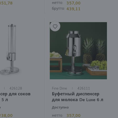
351,78
357,00
нетто:
 uzupełnianiu i czyszczeniu po zakończonym okresie
439,11
брутто:
unkcjonalne
urządzenia do napojów dla bufetu
, które
ak dostępu do kawy czy herbaty.
kali lepszym wyborem będą kompaktowe modele do 5 l,
i gorące
. Oferujemy produkty, których zróżnicowana
ia naszej oferty i dopasowania idealnych rozwiązań
426128
Fine Dine
426111
сер для соков
Буфетный диспенсер
 5 л
для молока De Luxe 6 л
о
Доступно
238,00
357,00
нетто: