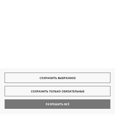
Безопасные платежи
Быстрая доставка
СОХРАНИТЬ ВЫБРАННОЕ
СОХРАНИТЬ ТОЛЬКО ОБЯЗАТЕЛЬНЫЕ
РАЗРЕШИТЬ ВСЁ
© 2026 finedine.pl
[ti]
Powered by
2ClickShop®
Поиск
Контакты
Мой Аккаунт
Позвонить