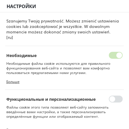
НАСТРОЙКИ
РЕГИОНАЛЬНЫЕ НАСТРОЙКИ
0
Szanujemy Twoją prywatność. Możesz zmienić ustawienia
cookies lub zaakceptować je wszystkie. W dowolnym
Местоположение
momencie możesz dokonać zmiany swoich ustawień.
Польша
Fine Dine
ZASTAWA STOŁOWA [ru]
[ru]
ZASTAWA STOŁOWA [ru]
Язык
Русский
Необходимые
Krótki tekst marketingowy dla użytkowników.
Необходимые файлы cookie используются для правильного
Валюта
Sprawdź także:
функционирования веб-сайта и позволяют вам комфортно
Польский злотый (PLN)
пользоваться предлагаемыми нами услугами.
Файлы cookie реагируют на ваши действия, в том числе для
Talerze
Sztućce
Szkło
Больше
TALERZE [RU]
NACZYNIA DO SERW
настройки ваших предпочтений конфиденциальности, входа в
[ru]
систему или заполнения форм. Благодаря файлам cookie сайт,
СОХРАНИТЬ
которым вы пользуетесь, может работать без сбоев.
Функциональные и персонализационные
Файлы cookie этого типа позволяют веб-сайту запоминать
введённые вами настройки, а также персонализировать
определённые функции или отображаемый контент.
По умолчанию
ФИЛЬТР