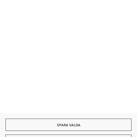
Kontakt
Säkra betalningar
Snabb leverans
SPARA VALDA