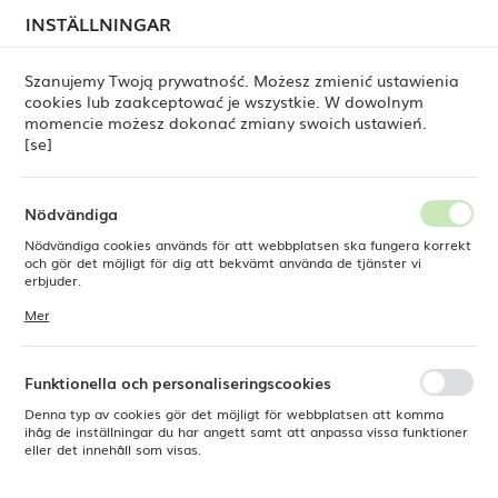
i juli kan
tillfälliga förseningar i leveransen av
INSTÄLLNINGAR
REGIONALA INSTÄLLNINGAR
beställningar
fortfarande förekomma.
Beställningarna hanteras successivt, i den ordning de
har lagts. Vi ber om ursäkt för eventuella besvär och
Szanujemy Twoją prywatność. Możesz zmienić ustawienia
tackar för ert tålamod.
cookies lub zaakceptować je wszystkie. W dowolnym
Plats
0
momencie możesz dokonać zmiany swoich ustawień.
Polen
[se]
Språk
Fine Dine
Distributörer
Svenska
Nödvändiga
Distributörer
Nödvändiga cookies används för att webbplatsen ska fungera korrekt
Valuta
och gör det möjligt för dig att bekvämt använda de tjänster vi
Polsk zloty (PLN)
erbjuder.
Cookies reagerar på de åtgärder du vidtar, bland annat för att
Mer
anpassa dina inställningar för integritetspreferenser, inloggning eller
ifyllning av formulär. Tack vare cookies kan den webbplats du
SPARA
använder fungera utan störningar.
Funktionella och personaliseringscookies
Denna typ av cookies gör det möjligt för webbplatsen att komma
ihåg de inställningar du har angett samt att anpassa vissa funktioner
Den senaste Fine Dine-katalogen
eller det innehåll som visas.
2026