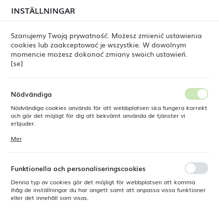
i juli kan
tillfälliga förseningar i leveransen av
INSTÄLLNINGAR
REGIONALA INSTÄLLNINGAR
beställningar
fortfarande förekomma.
Beställningarna hanteras successivt, i den ordning de
har lagts. Vi ber om ursäkt för eventuella besvär och
Szanujemy Twoją prywatność. Możesz zmienić ustawienia
tackar för ert tålamod.
cookies lub zaakceptować je wszystkie. W dowolnym
Plats
0
momencie możesz dokonać zmiany swoich ustawień.
Polen
[se]
Språk
Svenska
Nödvändiga
Fine Dine
Kataloger och kampanjblad
Nödvändiga cookies används för att webbplatsen ska fungera korrekt
Kataloger och
Valuta
och gör det möjligt för dig att bekvämt använda de tjänster vi
Polsk zloty (PLN)
erbjuder.
kampanjblad
Cookies reagerar på de åtgärder du vidtar, bland annat för att
Mer
anpassa dina inställningar för integritetspreferenser, inloggning eller
ifyllning av formulär. Tack vare cookies kan den webbplats du
SPARA
använder fungera utan störningar.
Funktionella och personaliseringscookies
Denna typ av cookies gör det möjligt för webbplatsen att komma
ihåg de inställningar du har angett samt att anpassa vissa funktioner
eller det innehåll som visas.
Nyhet! Fine Dine-