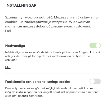
i juli kan
tillfälliga förseningar i leveransen av
INSTÄLLNINGAR
REGIONALA INSTÄLLNINGAR
beställningar
fortfarande förekomma.
Beställningarna hanteras successivt, i den ordning de
har lagts. Vi ber om ursäkt för eventuella besvär och
Szanujemy Twoją prywatność. Możesz zmienić ustawienia
tackar för ert tålamod.
cookies lub zaakceptować je wszystkie. W dowolnym
Plats
0
momencie możesz dokonać zmiany swoich ustawień.
Polen
[se]
Språk
Svenska
ine
Sztućce [se]
Sztućce OVE [se]
Lugano [se]
Nödvändiga
Lugano [se]
Nödvändiga cookies används för att webbplatsen ska fungera korrekt
Valuta
och gör det möjligt för dig att bekvämt använda de tjänster vi
Polsk zloty (PLN)
erbjuder.
Cookies reagerar på de åtgärder du vidtar, bland annat för att
Mer
anpassa dina inställningar för integritetspreferenser, inloggning eller
ifyllning av formulär. Tack vare cookies kan den webbplats du
SPARA
använder fungera utan störningar.
Standard
FILTRERA
Funktionella och personaliseringscookies
Denna typ av cookies gör det möjligt för webbplatsen att komma
ihåg de inställningar du har angett samt att anpassa vissa funktioner
eller det innehåll som visas.