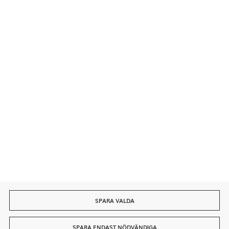
Kontakt
Säkra betalningar
Snabb leverans
SPARA VALDA
SPARA ENDAST NÖDVÄNDIGA