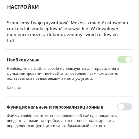
НАСТРОЙКИ
РЕГИОНАЛЬНЫЕ НАСТРОЙКИ
0
Szanujemy Twoją prywatność. Możesz zmienić ustawienia
cookies lub zaakceptować je wszystkie. W dowolnym
Местоположение
momencie możesz dokonać zmiany swoich ustawień.
a [ru]
a'la carte Fine Dine [ru]
Fine Dine Infinity [ru]
Польша
[ru]
Тарелка для пасты Infinity
Язык
260 мм
Русский
Необходимые
Необходимые файлы cookie используются для правильного
Валюта
функционирования веб-сайта и позволяют вам комфортно
Польский злотый (PLN)
пользоваться предлагаемыми нами услугами.
Файлы cookie реагируют на ваши действия, в том числе для
Больше
настройки ваших предпочтений конфиденциальности, входа в
систему или заполнения форм. Благодаря файлам cookie сайт,
СОХРАНИТЬ
которым вы пользуетесь, может работать без сбоев.
Функциональные и персонализационные
Файлы cookie этого типа позволяют веб-сайту запоминать
введённые вами настройки, а также персонализировать
определённые функции или отображаемый контент.