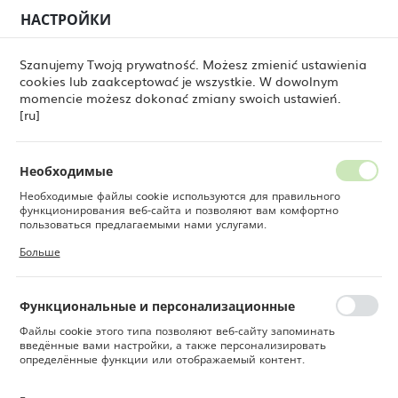
НАСТРОЙКИ
РЕГИОНАЛЬНЫЕ НАСТРОЙКИ
0
Szanujemy Twoją prywatność. Możesz zmienić ustawienia
cookies lub zaakceptować je wszystkie. W dowolnym
Местоположение
momencie możesz dokonać zmiany swoich ustawień.
Польша
STAWA STOŁOWA [ru]
MISKI [ru]
Miski głębokie [ru]
[ru]
Miski głębokie [ru]
Язык
Русский
Необходимые
Miski głębokie są kluczowym elementem wyposażenia
każdego profesjonalnego lokalu gastronomicznego.
Необходимые файлы cookie используются для правильного
Валюта
Oferowane przez nas produkty charakteryzują się wysoką
функционирования веб-сайта и позволяют вам комфортно
Польский злотый (PLN)
jakością wykonania, co gwarantuje ich długotrwałe
пользоваться предлагаемыми нами услугами.
użytkowanie nawet w intensywnie eksploatowanych
Файлы cookie реагируют на ваши действия, в том числе для
Больше
kuchniach. Dostępne w różnych rozmiarach i stylach,
настройки ваших предпочтений конфиденциальности, входа в
систему или заполнения форм. Благодаря файлам cookie сайт,
idealnie nadają się do przygotowywania, serwowania oraz
СОХРАНИТЬ
которым вы пользуетесь, может работать без сбоев.
przechowywania różnorodnych potraw. Są niezbędne
zarówno przy pracy z zupami, jak i sałatkami czy deserami.
Функциональные и персонализационные
Файлы cookie этого типа позволяют веб-сайту запоминать
Miski głębokie - niezbędne w
введённые вами настройки, а также персонализировать
każdej kuchni
определённые функции или отображаемый контент.