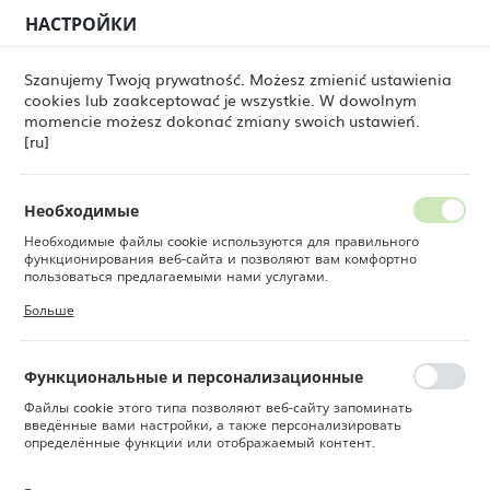
НАСТРОЙКИ
РЕГИОНАЛЬНЫЕ НАСТРОЙКИ
0
Szanujemy Twoją prywatność. Możesz zmienić ustawienia
cookies lub zaakceptować je wszystkie. W dowolnym
Местоположение
momencie możesz dokonać zmiany swoich ustawień.
Польша
Fine Dine
Bar [ru]
Marki [ru]
Polyscience [ru]
[ru]
Polyscience [ru]
Язык
Русский
Необходимые
Необходимые файлы cookie используются для правильного
Валюта
функционирования веб-сайта и позволяют вам комфортно
Польский злотый (PLN)
пользоваться предлагаемыми нами услугами.
По умолчанию
ФИЛЬТР
Файлы cookie реагируют на ваши действия, в том числе для
Больше
настройки ваших предпочтений конфиденциальности, входа в
систему или заполнения форм. Благодаря файлам cookie сайт,
СОХРАНИТЬ
которым вы пользуетесь, может работать без сбоев.
Функциональные и персонализационные
Файлы cookie этого типа позволяют веб-сайту запоминать
введённые вами настройки, а также персонализировать
определённые функции или отображаемый контент.