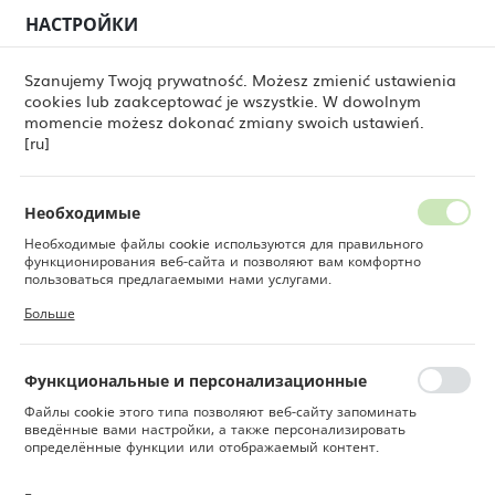
НАСТРОЙКИ
РЕГИОНАЛЬНЫЕ НАСТРОЙКИ
0
Szanujemy Twoją prywatność. Możesz zmienić ustawienia
cookies lub zaakceptować je wszystkie. W dowolnym
Местоположение
momencie możesz dokonać zmiany swoich ustawień.
Fine Dine
Товары
Бульонница Pure Crema, 470 мл
Польша
[ru]
Бульонница Pure Crema, 470
Язык
мл
Русский
Необходимые
Необходимые файлы cookie используются для правильного
Валюта
функционирования веб-сайта и позволяют вам комфортно
Польский злотый (PLN)
пользоваться предлагаемыми нами услугами.
НОВИНКА
Файлы cookie реагируют на ваши действия, в том числе для
Больше
настройки ваших предпочтений конфиденциальности, входа в
систему или заполнения форм. Благодаря файлам cookie сайт,
СОХРАНИТЬ
которым вы пользуетесь, может работать без сбоев.
Функциональные и персонализационные
Файлы cookie этого типа позволяют веб-сайту запоминать
введённые вами настройки, а также персонализировать
определённые функции или отображаемый контент.