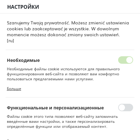
НАСТРОЙКИ
РЕГИОНАЛЬНЫЕ НАСТРОЙКИ
0
Szanujemy Twoją prywatność. Możesz zmienić ustawienia
cookies lub zaakceptować je wszystkie. W dowolnym
Местоположение
momencie możesz dokonać zmiany swoich ustawień.
Fine Dine
Товары
Чашка для эспрессо Iris 75 мл
Польша
[ru]
Чашка для эспрессо Iris 75
Язык
мл
Русский
Необходимые
Необходимые файлы cookie используются для правильного
Валюта
функционирования веб-сайта и позволяют вам комфортно
Польский злотый (PLN)
пользоваться предлагаемыми нами услугами.
Файлы cookie реагируют на ваши действия, в том числе для
Больше
настройки ваших предпочтений конфиденциальности, входа в
систему или заполнения форм. Благодаря файлам cookie сайт,
СОХРАНИТЬ
которым вы пользуетесь, может работать без сбоев.
Функциональные и персонализационные
Файлы cookie этого типа позволяют веб-сайту запоминать
введённые вами настройки, а также персонализировать
определённые функции или отображаемый контент.