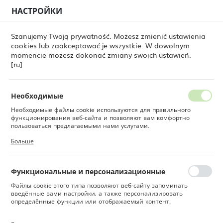
НАСТРОЙКИ
РЕГИОНАЛЬНЫЕ НАСТРОЙКИ
0
Szanujemy Twoją prywatność. Możesz zmienić ustawienia
cookies lub zaakceptować je wszystkie. W dowolnym
Местоположение
momencie możesz dokonać zmiany swoich ustawień.
Fine Dine
Товары
Бокал Archie, 300 мл
Польша
[ru]
Бокал Archie, 300 мл
Язык
Русский
Необходимые
Необходимые файлы cookie используются для правильного
НОВИНКА
Валюта
функционирования веб-сайта и позволяют вам комфортно
Польский злотый (PLN)
пользоваться предлагаемыми нами услугами.
Файлы cookie реагируют на ваши действия, в том числе для
Больше
настройки ваших предпочтений конфиденциальности, входа в
систему или заполнения форм. Благодаря файлам cookie сайт,
СОХРАНИТЬ
которым вы пользуетесь, может работать без сбоев.
Функциональные и персонализационные
Файлы cookie этого типа позволяют веб-сайту запоминать
введённые вами настройки, а также персонализировать
определённые функции или отображаемый контент.