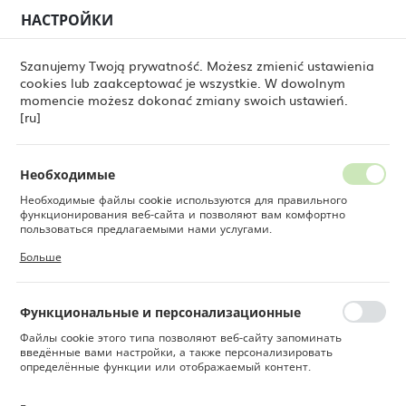
НАСТРОЙКИ
РЕГИОНАЛЬНЫЕ НАСТРОЙКИ
0
Szanujemy Twoją prywatność. Możesz zmienić ustawienia
cookies lub zaakceptować je wszystkie. W dowolnym
Местоположение
momencie możesz dokonać zmiany swoich ustawień.
ine Dine
Товары
Коническая миска Ashen 200 мл
Польша
[ru]
Коническая миска Ashen
Язык
200 мл
Русский
Необходимые
Необходимые файлы cookie используются для правильного
Валюта
функционирования веб-сайта и позволяют вам комфортно
Польский злотый (PLN)
пользоваться предлагаемыми нами услугами.
Файлы cookie реагируют на ваши действия, в том числе для
Больше
настройки ваших предпочтений конфиденциальности, входа в
систему или заполнения форм. Благодаря файлам cookie сайт,
СОХРАНИТЬ
которым вы пользуетесь, может работать без сбоев.
Функциональные и персонализационные
Файлы cookie этого типа позволяют веб-сайту запоминать
введённые вами настройки, а также персонализировать
определённые функции или отображаемый контент.