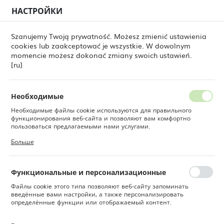
НАСТРОЙКИ
РЕГИОНАЛЬНЫЕ НАСТРОЙКИ
0
Szanujemy Twoją prywatność. Możesz zmienić ustawienia
cookies lub zaakceptować je wszystkie. W dowolnym
Местоположение
momencie możesz dokonać zmiany swoich ustawień.
овары
Салатница Empilable 385 мл (старый код: 10000)
Польша
[ru]
Салатница Empilable 385 мл
Язык
(старый код: 10000)
Русский
Необходимые
Необходимые файлы cookie используются для правильного
Валюта
функционирования веб-сайта и позволяют вам комфортно
Польский злотый (PLN)
пользоваться предлагаемыми нами услугами.
Файлы cookie реагируют на ваши действия, в том числе для
Больше
настройки ваших предпочтений конфиденциальности, входа в
систему или заполнения форм. Благодаря файлам cookie сайт,
СОХРАНИТЬ
которым вы пользуетесь, может работать без сбоев.
Функциональные и персонализационные
Файлы cookie этого типа позволяют веб-сайту запоминать
введённые вами настройки, а также персонализировать
определённые функции или отображаемый контент.