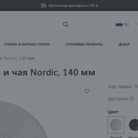
Бесплатная доставка от 99 zł
RU
СТЕКЛО И БАРНОЕ СТЕКЛО
СТОЛОВЫЕ ПРИБОРЫ
🧊 БАР
ойти
Зареги
я Nordic, 140 мм
и чая Nordic, 140 мм
ВЫ ПОЛУЧИТЕ ДОПОЛНИТЕ
просмотр статуса выпо
Код товара:
7
Доступно
просмотр истории пок
Цвет
нет необходимости вв
возможность получать
Белый
Чёрн
Забыли пароль?