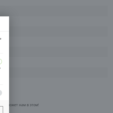
e
и
ь поможет нам в этом!