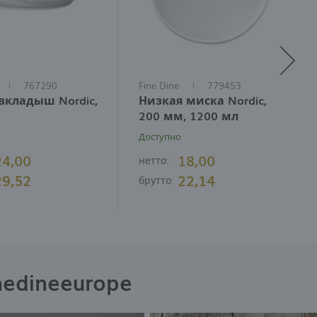
767290
Fine Dine
779453
вкладыш Nordic,
Низкая миска Nordic,
200 мм, 1200 мл
Доступно
24,00
18,00
нетто:
29,52
22,14
брутто:
nedineeurope