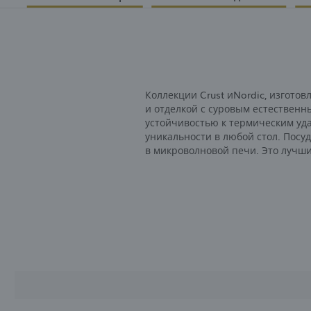
Коллекции Crust иNordic, изгото
и отделкой с суровым естественн
устойчивостью к термическим уд
уникальности в любой стол. Посу
в микроволновой печи. Это лучш