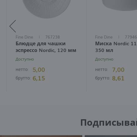
Fine Dine
767238
Fine Dine
77946
Блюдце для чашки
Миска Nordic 1
эспрессо Nordic, 120 мм
350 мл
Доступно
Доступно
5,00
7,00
нетто:
нетто:
6,15
8,61
брутто:
брутто:
Подписывайт