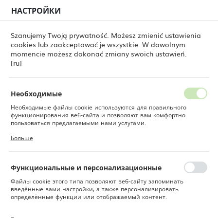
НАСТРОЙКИ
РЕГИОНАЛЬНЫЕ НАСТРОЙКИ
0
Szanujemy Twoją prywatność. Możesz zmienić ustawienia
cookies lub zaakceptować je wszystkie. W dowolnym
Местоположение
momencie możesz dokonać zmiany swoich ustawień.
Fine Dine
Товары
Блюдце Eminence, 140 мм
Польша
[ru]
Блюдце Eminence, 140 мм
Язык
Русский
Необходимые
Необходимые файлы cookie используются для правильного
Валюта
функционирования веб-сайта и позволяют вам комфортно
Польский злотый (PLN)
пользоваться предлагаемыми нами услугами.
Файлы cookie реагируют на ваши действия, в том числе для
Больше
настройки ваших предпочтений конфиденциальности, входа в
систему или заполнения форм. Благодаря файлам cookie сайт,
СОХРАНИТЬ
которым вы пользуетесь, может работать без сбоев.
Функциональные и персонализационные
Файлы cookie этого типа позволяют веб-сайту запоминать
введённые вами настройки, а также персонализировать
определённые функции или отображаемый контент.