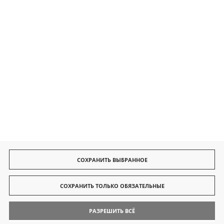
Безопасные платежи
Быстрая доставка
СОХРАНИТЬ ВЫБРАННОЕ
СОХРАНИТЬ ТОЛЬКО ОБЯЗАТЕЛЬНЫЕ
РАЗРЕШИТЬ ВСЁ
© 2026 finedine.pl
[ti]
Powered by
2ClickShop®
Поиск
Контакты
Мой Аккаунт
Позвонить