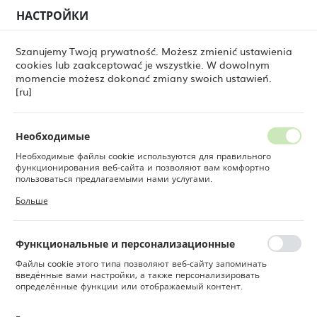
НАСТРОЙКИ
РЕГИОНАЛЬНЫЕ НАСТРОЙКИ
0
Szanujemy Twoją prywatność. Możesz zmienić ustawienia
cookies lub zaakceptować je wszystkie. W dowolnym
Местоположение
momencie możesz dokonać zmiany swoich ustawień.
судомоечная машина для стаканов, Bar up, ø150x(H)190 мм
Польша
[ru]
Посудомоечная машина
Язык
для стаканов, Bar up,
Русский
Необходимые
ø150x(H)190 мм
Необходимые файлы cookie используются для правильного
Валюта
функционирования веб-сайта и позволяют вам комфортно
Польский злотый (PLN)
пользоваться предлагаемыми нами услугами.
Файлы cookie реагируют на ваши действия, в том числе для
Больше
настройки ваших предпочтений конфиденциальности, входа в
систему или заполнения форм. Благодаря файлам cookie сайт,
СОХРАНИТЬ
которым вы пользуетесь, может работать без сбоев.
Функциональные и персонализационные
Файлы cookie этого типа позволяют веб-сайту запоминать
введённые вами настройки, а также персонализировать
определённые функции или отображаемый контент.