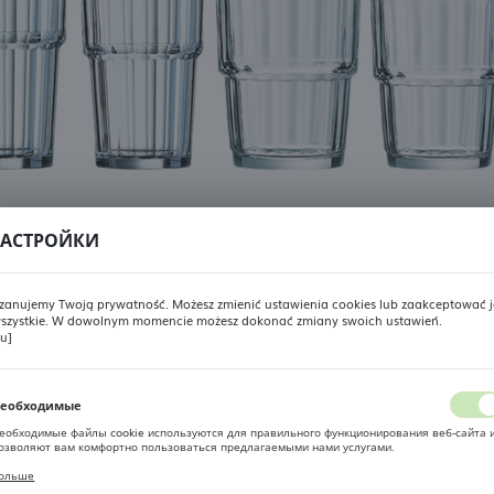
АСТРОЙКИ
Технические данные
zanujemy Twoją prywatność. Możesz zmienić ustawienia cookies lub zaakceptować j
szystkie. W dowolnym momencie możesz dokonać zmiany swoich ustawień.
РЕГИОНАЛЬНЫЕ НАСТРОЙКИ
ru]
Производитель
Arcoroc
Местоположение
Коллекция
Norvege
еобходимые
Польша
еобходимые файлы cookie используются для правильного функционирования веб-сайта 
озволяют вам комфортно пользоваться предлагаемыми нами услугами.
Тип продукта
высокий стакан
айлы cookie реагируют на ваши действия, в том числе для настройки ваших
Язык
ольше
редпочтений конфиденциальности, входа в систему или заполнения форм. Благодаря
Материал
Закалённое стекло