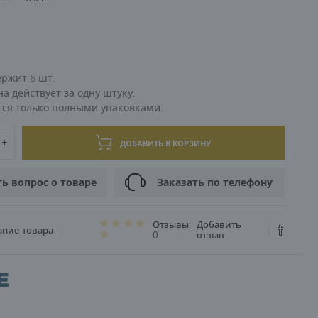
0
ЦИЯ
9
ержит 6 шт.
а действует за одну штуку.
тся только полными упаковками.
ДОБАВИТЬ В КОРЗИНУ
ть вопрос о товаре
Заказать по телефону
Отзывы:
Добавить
ание товара
0
отзыв