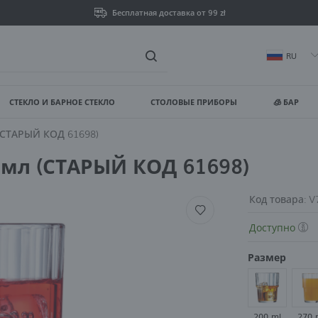
Бесплатная доставка от 99 zł
RU
СТЕКЛО И БАРНОЕ СТЕКЛО
СТОЛОВЫЕ ПРИБОРЫ
🧊 БАР
ойти
Зареги
(СТАРЫЙ КОД 61698)
 мл (СТАРЫЙ КОД 61698)
ВЫ ПОЛУЧИТЕ ДОПОЛНИТЕ
просмотр статуса выпо
Код товара:
V
Доступно
просмотр истории пок
Размер
нет необходимости вв
возможность получать
200 ml
270 
Забыли пароль?