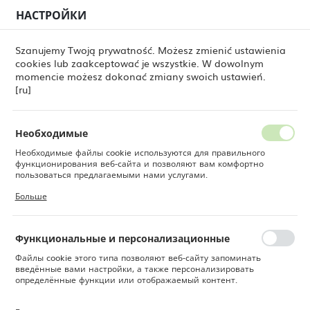
НАСТРОЙКИ
РЕГИОНАЛЬНЫЕ НАСТРОЙКИ
0
Szanujemy Twoją prywatność. Możesz zmienić ustawienia
cookies lub zaakceptować je wszystkie. W dowolnym
Местоположение
momencie możesz dokonać zmiany swoich ustawień.
ры
Тарелка для пасты Stonecast Duck Egg Blue 280 мм
Польша
[ru]
Тарелка для пасты
Язык
Stonecast Duck Egg Blue 280
Русский
Необходимые
мм
Необходимые файлы cookie используются для правильного
Валюта
функционирования веб-сайта и позволяют вам комфортно
Польский злотый (PLN)
пользоваться предлагаемыми нами услугами.
Файлы cookie реагируют на ваши действия, в том числе для
Больше
настройки ваших предпочтений конфиденциальности, входа в
систему или заполнения форм. Благодаря файлам cookie сайт,
СОХРАНИТЬ
которым вы пользуетесь, может работать без сбоев.
Функциональные и персонализационные
Файлы cookie этого типа позволяют веб-сайту запоминать
введённые вами настройки, а также персонализировать
определённые функции или отображаемый контент.