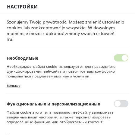
НАСТРОЙКИ
РЕГИОНАЛЬНЫЕ НАСТРОЙКИ
0
Szanujemy Twoją prywatność. Możesz zmienić ustawienia
cookies lub zaakceptować je wszystkie. W dowolnym
Местоположение
momencie możesz dokonać zmiany swoich ustawień.
ары
Классическая плоская тарелка Delta Grey, 280 мм
Польша
[ru]
Классическая плоская
Язык
тарелка Delta Grey, 280 мм
Русский
Необходимые
Необходимые файлы cookie используются для правильного
Валюта
функционирования веб-сайта и позволяют вам комфортно
Польский злотый (PLN)
пользоваться предлагаемыми нами услугами.
Файлы cookie реагируют на ваши действия, в том числе для
Больше
настройки ваших предпочтений конфиденциальности, входа в
систему или заполнения форм. Благодаря файлам cookie сайт,
СОХРАНИТЬ
которым вы пользуетесь, может работать без сбоев.
Функциональные и персонализационные
Файлы cookie этого типа позволяют веб-сайту запоминать
введённые вами настройки, а также персонализировать
определённые функции или отображаемый контент.