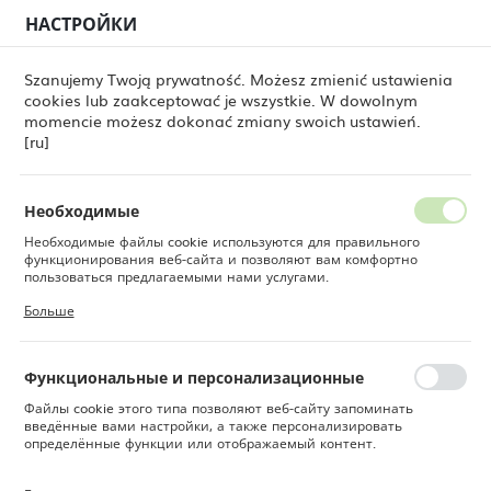
НАСТРОЙКИ
РЕГИОНАЛЬНЫЕ НАСТРОЙКИ
0
Szanujemy Twoją prywatność. Możesz zmienić ustawienia
cookies lub zaakceptować je wszystkie. W dowolnym
Местоположение
momencie możesz dokonać zmiany swoich ustawień.
ine Dine
Товары
Плоская тарелка Mystery, 280 мм
Польша
[ru]
Плоская тарелка Mystery,
Язык
280 мм
Русский
Необходимые
Необходимые файлы cookie используются для правильного
Валюта
функционирования веб-сайта и позволяют вам комфортно
Польский злотый (PLN)
пользоваться предлагаемыми нами услугами.
Файлы cookie реагируют на ваши действия, в том числе для
Больше
настройки ваших предпочтений конфиденциальности, входа в
систему или заполнения форм. Благодаря файлам cookie сайт,
СОХРАНИТЬ
которым вы пользуетесь, может работать без сбоев.
Функциональные и персонализационные
Файлы cookie этого типа позволяют веб-сайту запоминать
введённые вами настройки, а также персонализировать
определённые функции или отображаемый контент.