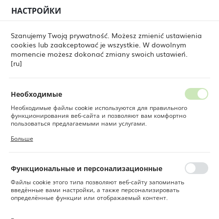
НАСТРОЙКИ
РЕГИОНАЛЬНЫЕ НАСТРОЙКИ
0
Szanujemy Twoją prywatność. Możesz zmienić ustawienia
cookies lub zaakceptować je wszystkie. W dowolnym
Местоположение
momencie możesz dokonać zmiany swoich ustawień.
Товары
Плоская тарелка с бортиком Crust, 210 мм
Польша
[ru]
Плоская тарелка с
Язык
бортиком Crust, 210 мм
Русский
Необходимые
Необходимые файлы cookie используются для правильного
Валюта
функционирования веб-сайта и позволяют вам комфортно
Польский злотый (PLN)
пользоваться предлагаемыми нами услугами.
Файлы cookie реагируют на ваши действия, в том числе для
Больше
настройки ваших предпочтений конфиденциальности, входа в
систему или заполнения форм. Благодаря файлам cookie сайт,
СОХРАНИТЬ
которым вы пользуетесь, может работать без сбоев.
Функциональные и персонализационные
Файлы cookie этого типа позволяют веб-сайту запоминать
введённые вами настройки, а также персонализировать
определённые функции или отображаемый контент.