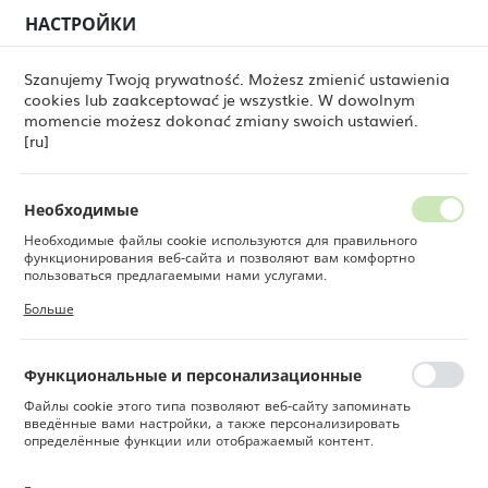
НАСТРОЙКИ
РЕГИОНАЛЬНЫЕ НАСТРОЙКИ
0
Szanujemy Twoją prywatność. Możesz zmienić ustawienia
cookies lub zaakceptować je wszystkie. W dowolnym
Местоположение
momencie możesz dokonać zmiany swoich ustawień.
ne
Товары
Треугольная тарелка Ammonite 260 мм
Польша
[ru]
Треугольная тарелка
Язык
Ammonite 260 мм
Русский
Необходимые
Необходимые файлы cookie используются для правильного
Валюта
функционирования веб-сайта и позволяют вам комфортно
Польский злотый (PLN)
пользоваться предлагаемыми нами услугами.
Файлы cookie реагируют на ваши действия, в том числе для
Больше
настройки ваших предпочтений конфиденциальности, входа в
систему или заполнения форм. Благодаря файлам cookie сайт,
СОХРАНИТЬ
которым вы пользуетесь, может работать без сбоев.
Функциональные и персонализационные
Файлы cookie этого типа позволяют веб-сайту запоминать
введённые вами настройки, а также персонализировать
определённые функции или отображаемый контент.