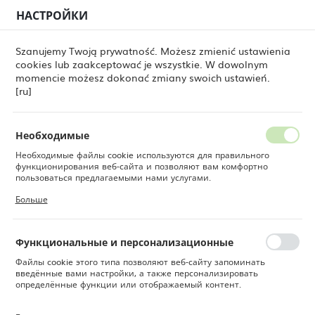
НАСТРОЙКИ
РЕГИОНАЛЬНЫЕ НАСТРОЙКИ
0
Szanujemy Twoją prywatność. Możesz zmienić ustawienia
cookies lub zaakceptować je wszystkie. W dowolnym
Местоположение
momencie możesz dokonać zmiany swoich ustawień.
e Dine
Товары
Треугольная тарелка Coal, 210 мм
Польша
[ru]
Треугольная тарелка Coal,
Язык
210 мм
Русский
Необходимые
Необходимые файлы cookie используются для правильного
Валюта
функционирования веб-сайта и позволяют вам комфортно
Польский злотый (PLN)
пользоваться предлагаемыми нами услугами.
Файлы cookie реагируют на ваши действия, в том числе для
Больше
настройки ваших предпочтений конфиденциальности, входа в
систему или заполнения форм. Благодаря файлам cookie сайт,
СОХРАНИТЬ
которым вы пользуетесь, может работать без сбоев.
Функциональные и персонализационные
Файлы cookie этого типа позволяют веб-сайту запоминать
введённые вами настройки, а также персонализировать
определённые функции или отображаемый контент.