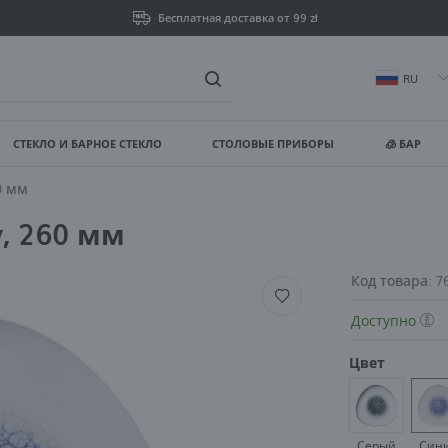
Бесплатная доставка от 99 zł
RU
СТЕКЛО И БАРНОЕ СТЕКЛО
СТОЛОВЫЕ ПРИБОРЫ
🧊 БАР
ойти
Зареги
0 мм
y, 260 мм
ВЫ ПОЛУЧИТЕ ДОПОЛНИТЕ
просмотр статуса выпо
Код товара:
7
Доступно
просмотр истории пок
Цвет
нет необходимости вв
возможность получать
Серый
Син
Забыли пароль?