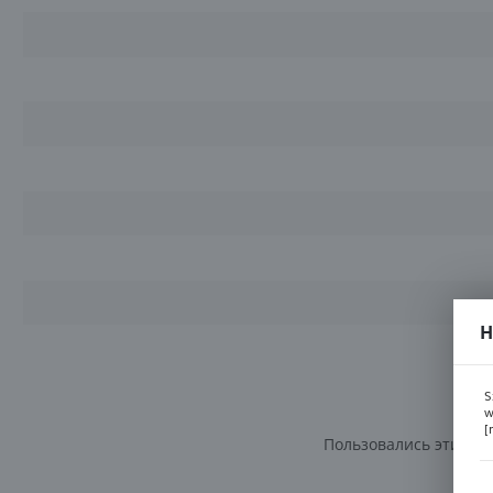
Н
S
w
[
Пользовались этим то