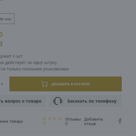
ЦИЯ
60 mm
00
53
ержит 6 шт.
а действует за одну штуку.
тся только полными упаковками.
ДОБАВИТЬ В КОРЗИНУ
ть вопрос о товаре
Заказать по телефону
Отзывы:
Добавить
ание товара
0
отзыв