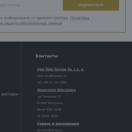
ПОДПИСАТЬСЯ
ть информацию от администратора.
Политика
и защита персональных данных
Контакты
Fine Dine Europe Sp. z o. o.
Mail:
info@finedine.pl
Tel: +48 22 120 2000
Showroom Warszawa
 листовки
ул.Towarowa 33
00-869 Warszawa
пн–пт 9:00–18:00
сб 10:00–16:00
Сервис и рекламации
Serwis2@hendi.eu