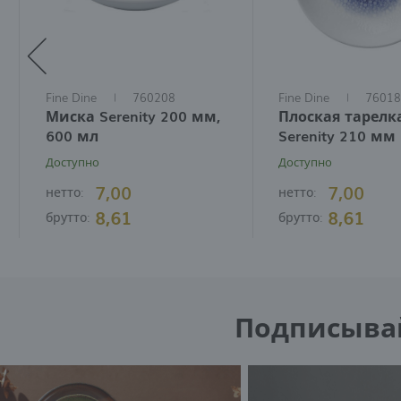
Б
Р
а
к
п
п
и
Fine Dine
760208
Fine Dine
76018
Миска Serenity 200 мм,
Плоская тарелк
600 мл
Serenity 210 мм
Доступно
Доступно
7,00
7,00
нетто:
нетто:
8,61
8,61
брутто:
брутто:
Подписывайт