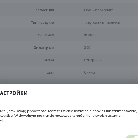
Коллекция
Fine Dine Serenity
Тип продукта
треугольная тарелка
Материал
Фарфор
Диаметр мм
260
Метка
Суперцена
Цвет
Синий
Размер
260 mm
АСТРОЙКИ
Отзывы о товаре
zanujemy Twoją prywatność. Możesz zmienić ustawienia cookies lub zaakceptować j
szystkie. W dowolnym momencie możesz dokonać zmiany swoich ustawień.
РЕГИОНАЛЬНЫЕ НАСТРОЙКИ
ru]
варом? Мы стремимся стать лучше для вас,и ваше мнение очен
Местоположение