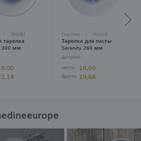
й
789087
Fine Dine
760239
я тарелка
Тарелка для пасты
y 300 мм
Serenity 260 мм
Доступно
18,00
16,00
нетто:
22,14
19,68
брутто:
nedineeurope