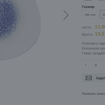
Pазмер
ВОЙТИ
РЕГИСТРА
190 mm
2
11,
нетто:
13,
брутто:
Упаковка сод
Указанная цен
Товар продаё
Зада
Показать опис