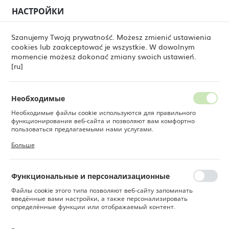
НАСТРОЙКИ
РЕГИОНАЛЬНЫЕ НАСТРОЙКИ
0
Szanujemy Twoją prywatność. Możesz zmienić ustawienia
cookies lub zaakceptować je wszystkie. W dowolnym
Местоположение
momencie możesz dokonać zmiany swoich ustawień.
ры
Треугольная тарелка Stonecast Sorrel Green, 230 мм
Польша
[ru]
Треугольная тарелка
Язык
Stonecast Sorrel Green, 230
Русский
Необходимые
мм
Необходимые файлы cookie используются для правильного
Валюта
функционирования веб-сайта и позволяют вам комфортно
Польский злотый (PLN)
пользоваться предлагаемыми нами услугами.
Файлы cookie реагируют на ваши действия, в том числе для
Больше
настройки ваших предпочтений конфиденциальности, входа в
систему или заполнения форм. Благодаря файлам cookie сайт,
СОХРАНИТЬ
которым вы пользуетесь, может работать без сбоев.
Функциональные и персонализационные
Файлы cookie этого типа позволяют веб-сайту запоминать
введённые вами настройки, а также персонализировать
определённые функции или отображаемый контент.