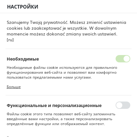
НАСТРОЙКИ
РЕГИОНАЛЬНЫЕ НАСТРОЙКИ
0
Szanujemy Twoją prywatność. Możesz zmienić ustawienia
cookies lub zaakceptować je wszystkie. W dowolnym
Местоположение
momencie możesz dokonać zmiany swoich ustawień.
вары
Тарелка с высоким бортиком Pure Crema, 250 мм
Польша
[ru]
Тарелка с высоким
Язык
бортиком Pure Crema, 250
Русский
Необходимые
мм
Необходимые файлы cookie используются для правильного
Валюта
функционирования веб-сайта и позволяют вам комфортно
Польский злотый (PLN)
пользоваться предлагаемыми нами услугами.
Файлы cookie реагируют на ваши действия, в том числе для
Больше
настройки ваших предпочтений конфиденциальности, входа в
систему или заполнения форм. Благодаря файлам cookie сайт,
СОХРАНИТЬ
которым вы пользуетесь, может работать без сбоев.
Функциональные и персонализационные
Файлы cookie этого типа позволяют веб-сайту запоминать
введённые вами настройки, а также персонализировать
определённые функции или отображаемый контент.