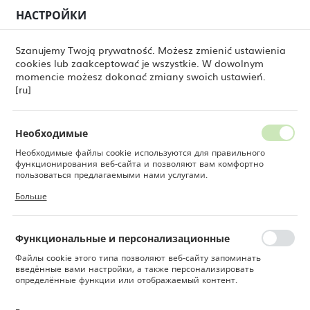
НАСТРОЙКИ
РЕГИОНАЛЬНЫЕ НАСТРОЙКИ
0
Szanujemy Twoją prywatność. Możesz zmienić ustawienia
cookies lub zaakceptować je wszystkie. W dowolnym
Местоположение
momencie możesz dokonać zmiany swoich ustawień.
овары
Вешалка для бокалов, Bar up, 408x115x(H)30 мм
Польша
[ru]
Вешалка для бокалов, Bar
Язык
up, 408x115x(H)30 мм
Русский
Необходимые
Необходимые файлы cookie используются для правильного
Валюта
функционирования веб-сайта и позволяют вам комфортно
Польский злотый (PLN)
пользоваться предлагаемыми нами услугами.
Файлы cookie реагируют на ваши действия, в том числе для
Больше
настройки ваших предпочтений конфиденциальности, входа в
систему или заполнения форм. Благодаря файлам cookie сайт,
СОХРАНИТЬ
которым вы пользуетесь, может работать без сбоев.
Функциональные и персонализационные
Файлы cookie этого типа позволяют веб-сайту запоминать
введённые вами настройки, а также персонализировать
определённые функции или отображаемый контент.