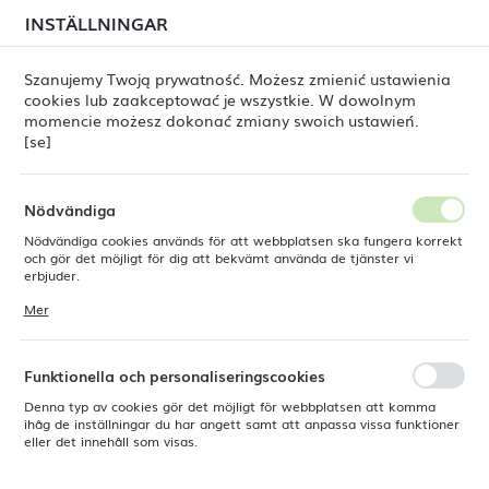
i juli kan
tillfälliga förseningar i leveransen av
INSTÄLLNINGAR
REGIONALA INSTÄLLNINGAR
beställningar
fortfarande förekomma.
Beställningarna hanteras successivt, i den ordning de
har lagts. Vi ber om ursäkt för eventuella besvär och
Szanujemy Twoją prywatność. Możesz zmienić ustawienia
tackar för ert tålamod.
cookies lub zaakceptować je wszystkie. W dowolnym
Plats
0
momencie możesz dokonać zmiany swoich ustawień.
Polen
[se]
Språk
Svenska
e Dine
Sztućce [se]
Sztućce OVE [se]
Adria [se]
Nödvändiga
Adria [se]
Nödvändiga cookies används för att webbplatsen ska fungera korrekt
Valuta
och gör det möjligt för dig att bekvämt använda de tjänster vi
Polsk zloty (PLN)
erbjuder.
Cookies reagerar på de åtgärder du vidtar, bland annat för att
Mer
anpassa dina inställningar för integritetspreferenser, inloggning eller
ifyllning av formulär. Tack vare cookies kan den webbplats du
SPARA
använder fungera utan störningar.
Standard
FILTRERA
Funktionella och personaliseringscookies
Denna typ av cookies gör det möjligt för webbplatsen att komma
ihåg de inställningar du har angett samt att anpassa vissa funktioner
eller det innehåll som visas.