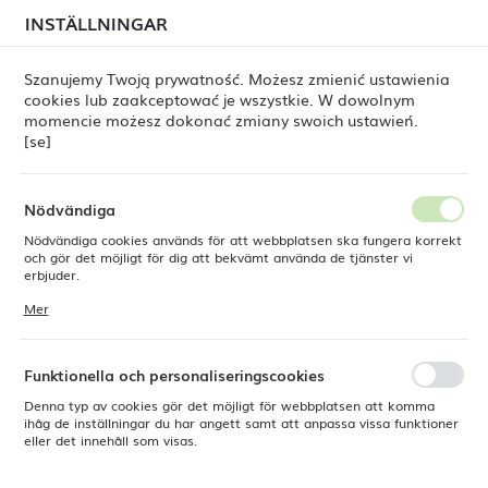
i juli kan
tillfälliga förseningar i leveransen av
INSTÄLLNINGAR
REGIONALA INSTÄLLNINGAR
beställningar
fortfarande förekomma.
Beställningarna hanteras successivt, i den ordning de
har lagts. Vi ber om ursäkt för eventuella besvär och
Szanujemy Twoją prywatność. Możesz zmienić ustawienia
tackar för ert tålamod.
cookies lub zaakceptować je wszystkie. W dowolnym
Plats
0
momencie możesz dokonać zmiany swoich ustawień.
Polen
[se]
Språk
Fine Dine
Produkter
Adria bordgaffel, OVE, 196 mm
Svenska
Nödvändiga
Adria bordgaffel, OVE, 196
Nödvändiga cookies används för att webbplatsen ska fungera korrekt
Valuta
och gör det möjligt för dig att bekvämt använda de tjänster vi
Polsk zloty (PLN)
erbjuder.
mm
Cookies reagerar på de åtgärder du vidtar, bland annat för att
Mer
anpassa dina inställningar för integritetspreferenser, inloggning eller
ifyllning av formulär. Tack vare cookies kan den webbplats du
SPARA
använder fungera utan störningar.
Funktionella och personaliseringscookies
Denna typ av cookies gör det möjligt för webbplatsen att komma
ihåg de inställningar du har angett samt att anpassa vissa funktioner
eller det innehåll som visas.